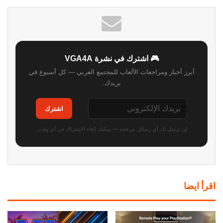
🎮 اشترك في نشرة VGA4A
أبرز أخبار ومراجعات الألعاب للمجتمع العربي — كل أسبوع في
بريدك.
اشترك
لن نرسل لك أي رسائل مزعجة — يمكنك إلغاء الاشتراك في أي وقت.
اقرأ ايضا