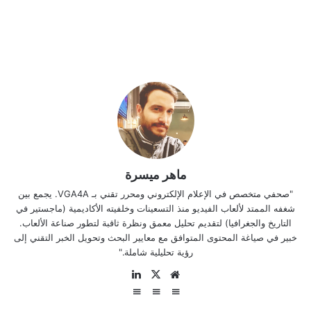
ماهر ميسرة
"صحفي متخصص في الإعلام الإلكتروني ومحرر تقني بـ VGA4A. يجمع بين
شغفه الممتد لألعاب الفيديو منذ التسعينات وخلفيته الأكاديمية (ماجستير في
التاريخ والجغرافيا) لتقديم تحليل معمق ونظرة ثاقبة لتطور صناعة الألعاب.
خبير في صياغة المحتوى المتوافق مع معايير البحث وتحويل الخبر التقني إلى
رؤية تحليلية شاملة."
موقع
‫X
لينكدإن
الويب