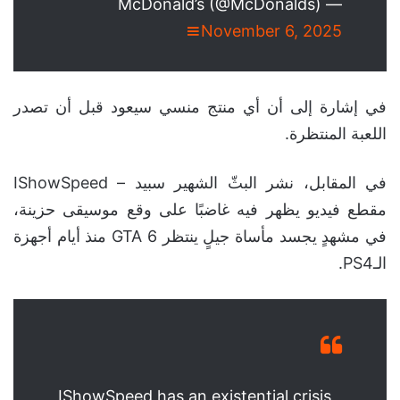
— McDonald’s (@McDonalds)
November 6, 2025
في إشارة إلى أن أي منتج منسي سيعود قبل أن تصدر
اللعبة المنتظرة.
في المقابل، نشر البثّ الشهير سبيد – IShowSpeed
مقطع فيديو يظهر فيه غاضبًا على وقع موسيقى حزينة،
في مشهدٍ يجسد مأساة جيلٍ ينتظر GTA 6 منذ أيام أجهزة
الـPS4.
IShowSpeed has an existential crisis