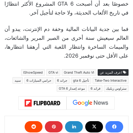
خصوصًا بعد أن أصبحت GTA 6 المشروع الأكثر انتظارًا
في تاريخ الألعاب الحديثة، ولا حاجة لتأجيل آخر.
فما بين جدية البيانات المالية وخفة دم الإنترنت، يبدو أن
العالم سيعيش سنة أخرى من الصبر المرير والشائعات،
والميمات الساخرة وانتظار اللعبة التي أرهقنا انتظارها،
على الأقل حتى نوفمبر 2026.
اعرف المزيد عن
Grand Theft Auto VI
GTA vi
IShowSpeed
Take-Two Interactive
تأجيل gta 6
جراند 6
حرامي السيارات 6
سبيد
ستراوس زيلنيك
قراند 6
موعد إصدار GTA 6