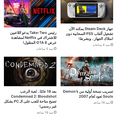
جهاز Steam Deck يمكنه الآن
رئيس Take-Two يدعو اللاعبين
تشغيل ألعاب PS5 السحابية دون
للاشتراك في Netflix لمشاهدة
امتلاك الجهاز.. وبشرط!
عرض GTA 6 المطول!
منذ 4 ساعات
منذ 5 ساعات
تسريب نسخة أولية من Demon’s
بعد 18 عامًا.. لعبة الرعب
Souls تعود لعام 2007
Condemned 2: Bloodshot
تصبح متاحة للعب على الـ PC بشكل
منذ 16 ساعة
غير رسمي!
منذ 19 ساعة