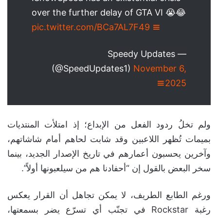
over the further delay of GTA VI 😭😂
pic.twitter.com/BCa7AL7F49
— Speedy Updates
(@SpeedUpdates1)
November 6,
2025
ولم تخلُ ردود الفعل من الإبداع؛ إذ امتلأت المنتديات
بميمات تُظهر اللاعبين وقد شابت لحاهم أمام شاشاتهم،
وآخرين يحسبون أعمارهم في تاريخ الإصدار الجديد، بينما
سخر البعض بالقول إن “أحفادنا هم من سيلعبونها أولاً”.
ورغم الطابع الطريف، لا يمكن تجاهل أن القرار يعكس
رغبة Rockstar في تجنّب أي تسرّع يضر بسمعتها،