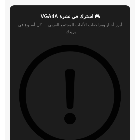
🎮 اشترك في نشرة VGA4A
أبرز أخبار ومراجعات الألعاب للمجتمع العربي — كل أسبوع في
بريدك.
اشترك
لن نرسل لك أي رسائل مزعجة — يمكنك إلغاء الاشتراك في أي وقت.
اقرأ ايضا