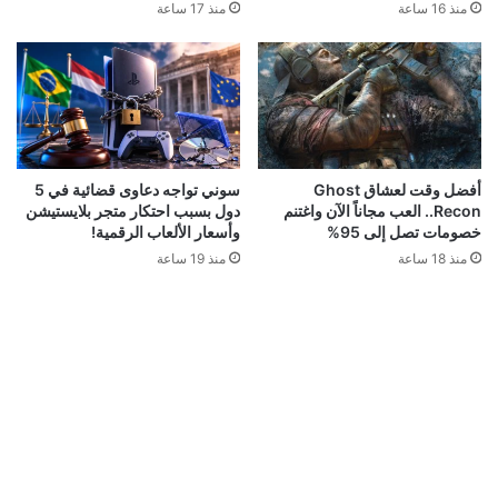
قد يعجبك ايضا
شراير: روكستار لن تكشف عن أي شيء يتعلق بطور