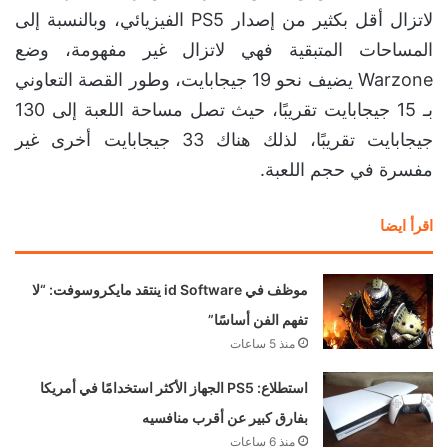
لاتزال أقل بكثير من إصدار PS5 الفيزيائي، وبالنسبة إلى
المساحات المتبقية فهي لاتزال غير مفهومة، وضع
Warzone يضيف نحو 19 جيجابايت، وطور القصة التعاوني
بـ 15 جيجابايت تقريبًا، حيث تصل مساحة اللعبة إلى 130
جيجابايت تقريبًا، لذلك هناك 33 جيجابايت أخرى غير
مفسرة في حجم اللعبة.
اقرأ ايضا
موظف في id Software ينتقد مايكروسوفت: “لا
تفهم الفن أساسًا”
منذ 5 ساعات
استطلاع: PS5 الجهاز الأكثر استخدامًا في أمريكا
بفارق كبير عن أقرب منافسيه
منذ 6 ساعات