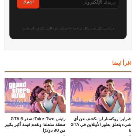
محاكي PS5 يحقق قفزة جديدة.. 4
بعد سنوات في البورصة..
ألعاب تعمل الآن بسلاسة تامة!
Devolver Digital تخطط للعودة
ظاهريًا
إلى الملكية الخاصة
منذ 17 ساعة
منذ 16 ساعة
أفضل وقت لعشاق Ghost
سوني تواجه دعاوى قضائية في 5
Recon.. العب مجاناً الآن واغتنم
دول بسبب احتكار متجر بلايستيشن
خصومات تصل إلى 95%
وأسعار الألعاب الرقمية!
منذ 18 ساعة
منذ 19 ساعة