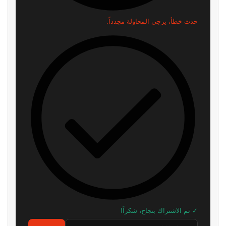
شراير: روكستار لن تكشف عن أي
رئيس Take-Two: سعر GTA 6
شيء يتعلق بطور الأونلاين في GTA
صفقة مذهلة! ونقدم قيمة أكبر بكثير
6
من 80 دولارًا
منذ ساعتين
منذ 9 ساعات
ناشر GTA 6 شركة Take-Two
رئيس Take-Two: طلبات GTA 6
تحسم موقفها: المستقبل للألعاب
المسبقة فاقت كل التوقعات.. لكننا
الرقمية وليس للأقراص
لا نعلن الانتصار بعد
منذ 9 ساعات
منذ 12 ساعة