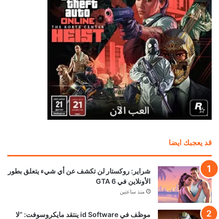
المستقبل للألعاب الرقمية وليس للأقراص
منذ 9 ساعات
رئيس Take-Two: طلبات GTA 6 المسبقة فاقت
كل التوقعات.. لكننا لا نعلن الانتصار بعد
منذ 12 ساعة
بعد سنوات في البورصة.. Devolver Digital تخطط
للعودة إلى الملكية الخاصة
منذ 16 ساعة
محاكي PS5 يحقق قفزة جديدة.. 4 ألعاب تعمل الآن
بسلاسة تامة! ظاهريًا
منذ 17 ساعة
أفضل وقت لعشاق Ghost Recon.. العب مجاناً
الآن واغتنم خصومات تصل إلى 95%
منذ 18 ساعة
تحميل المزيد