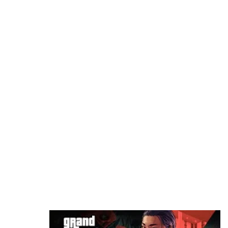
الأونلاين في GTA 6
منذ ساعتين
موظف في id Software ينتقد مايكروسوفت: “لا
تفهم الفن أساسًا”
منذ 5 ساعات
استطلاع: PS5 الجهاز الأكثر استخدامًا في أمريكا
بفارق كبير عن أقرب منافسيه
منذ 6 ساعات
هل ستدفع لمشاهدة استعراض GTA 6 على Netflix
أم تنتظر 6 ساعات لمشاهدته مجاناً؟
منذ 8 ساعات
رئيس Take-Two: سعر GTA 6 صفقة مذهلة!
ونقدم قيمة أكبر بكثير من 80 دولارًا
منذ 9 ساعات
ناشر GTA 6 شركة Take-Two تحسم موقفها: