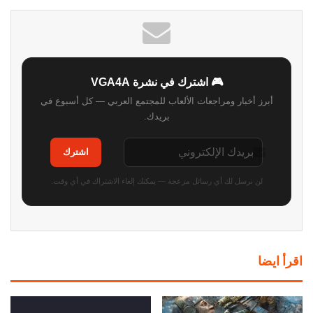
🎮 اشترك في نشرة VGA4A
أبرز أخبار ومراجعات الألعاب للمجتمع العربي — كل أسبوع في
بريدك.
اشترك
لن نرسل لك أي رسائل مزعجة — يمكنك إلغاء الاشتراك في أي وقت.
اقرأ ايضا