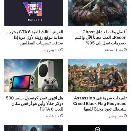
أفضل وقت لعشاق Ghost
العرض الثالث للعبة GTA 6 يقترب..
Recon.. العب مجاناً الآن واغتنم
هذا ما نتوقع رؤيته لأول مرة إذا
خصومات تصل إلى 95%
صدقت تسريبات المطلعين
منذ 11 ساعة
منذ يوم واحد
تلميحات سرية في Assassin’s
هل انتهى عصر كونسول بسعر 500
Creed Black Flag Resynced
دولار حقاً؟ وأين هو أرخص مكان
ستجعلك تعود مجددًا للعبها
للعب GTA 6؟
منذ يومين
منذ 4 أيام