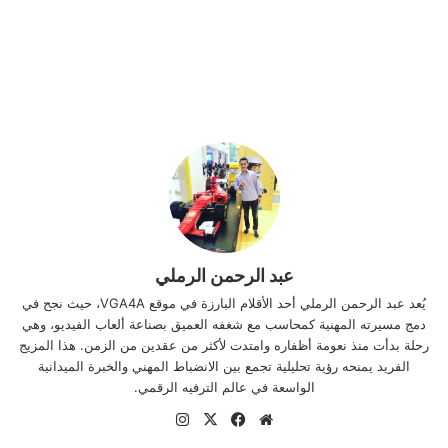
عبد الرحمن الرملي
يُعد عبد الرحمن الرملي أحد الأقلام البارزة في موقع VGA4A، حيث نجح في
دمج مسيرته المهنية كمحاسب مع شغفه العميق بصناعة ألعاب الفيديو، وهي
رحلة بدأت منذ نعومة أظفاره وامتدت لأكثر من عقدين من الزمن. هذا المزيج
الفريد يمنحه رؤية تحليلية تجمع بين الانضباط المهني والخبرة الميدانية
الواسعة في عالم الترفيه الرقمي.
موقع
‫X
فيسبوك
انستقرام
الويب