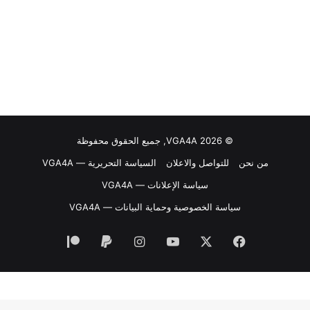
© VGA4A 2026, جميع الحقوق محفوظة
من نحن
للتواصل والاعلان
السياسة التحريرية — VGA4A
سياسة الإعلانات — VGA4A
سياسة الخصوصية وحماية البيانات — VGA4A
فيسبوك
‫X
‫YouTube
انستقرام
‫Patreon