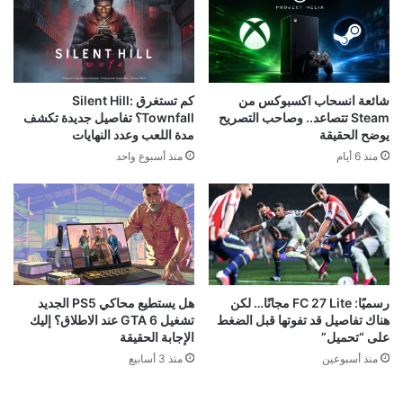
شائعة انسحاب اكسبوكس من
كم تستغرق Silent Hill:
Steam تتصاعد.. وصاحب التصريح
Townfall؟ تفاصيل جديدة تكشف
يوضح الحقيقة
مدة اللعب وعدد النهايات
منذ 6 أيام
منذ أسبوع واحد
رسميًا: FC 27 Lite مجانًا… لكن
هل يستطيع محاكي PS5 الجديد
هناك تفاصيل قد تفوتها قبل الضغط
تشغيل GTA 6 عند الاطلاق؟ إليك
على “تحميل”
الإجابة الحقيقة
منذ أسبوعين
منذ 3 أسابيع