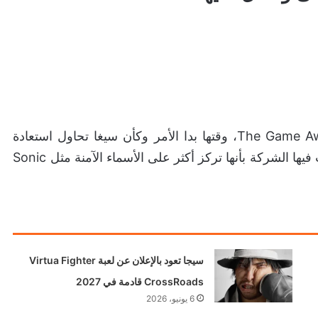
هذه الألعاب كُشف عنها لأول مرة خلال The Game Awards 2023، وقتها بدا الأمر وكأن سيغا تحاول استعادة
هويتها القديمة دفعة واحدة، خصوصًا بعد سنوات شعرت فيها الشركة بأنها تركز أكثر على الأسماء الآمنة مثل Sonic
سيجا تعود بالإعلان عن لعبة Virtua Fighter
CrossRoads قادمة في 2027
6 يونيو، 2026