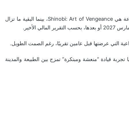
حتى الآن، اللعبة الوحيدة التي صدرت من هذه المجموعة هي Shinobi: Art of Vengeance، بينما البقية ما تزال
لي الأخير.
عية التي عرضتها قبل عامين تقريبًا، رغم الصمت الطويل.
ة نسخة Crazy Taxi الجديدة بأنها تجربة قيادة “منعشة ومبتكرة” تمزج بين الطبيعة والمدينة