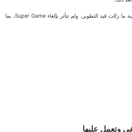
سيغا أوضحت أن جميع مشاريع إحياء عناوينها الكلاسيكية ما زالت قيد التطوير، ولم تتأثر بإلغاء Super Game، بما