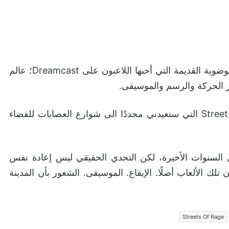
أما Jet Set Radio، فالوصف ما يزال يحمل الروح الفوضوية القديمة التي أحبها اللاعبون على Dreamcast؛ عالم
ر الحركة والرسم والموسيقى.
شخصيًا، أكثر مشروع يثير فضولي هنا هو Streets of Rage التي ستعيدني مجددًا الى شوارع العصابات للقضاء
لـ Beat ’em Up عاد بقوة خلال السنوات الأخيرة، لكن التحدي الحقيقي ليس إعادة نفس
ذا أحب اللاعبون تلك الألعاب أصلًا. الإيقاع. الموسيقى. الشعور بأن المدينة
Streets Of Rage