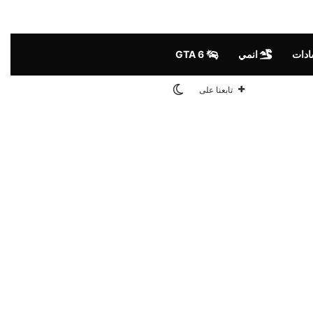
ادات
انمي
GTA 6
الوضع المظلم
تابعنا على