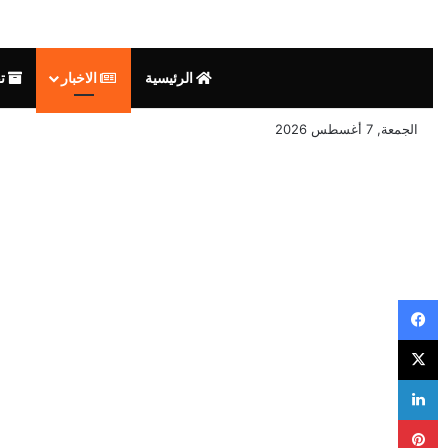
الرئيسية
الاخبار
تق
الجمعة, 7 أغسطس 2026
فيسبوك
‫X
لينكدإن
بينتيريست