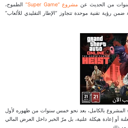
مشروع “Super Game”
الطموح،
المشروع الذي كان يُفترض أن يجمع عدة ألعاب AAA ضمن رؤية تقنية موحدة تتجاوز “الإطار التقليدي للألعاب”
اء المشروع بالكامل، بعد نحو خمس سنوات من ظهوره لأول
لنة أو إعادة هيكلة علنية، بل مرّ الخبر داخل العرض المالي
بعد ذلك.