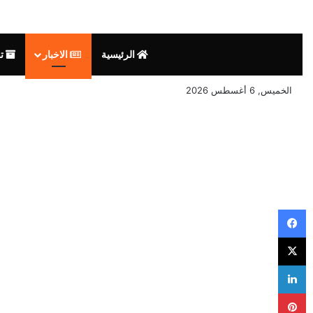
الرئيسية
الاخبار
تق
الخميس, 6 أغسطس 2026
فيسبوك
‫X
لينكدإن
بينتيريست