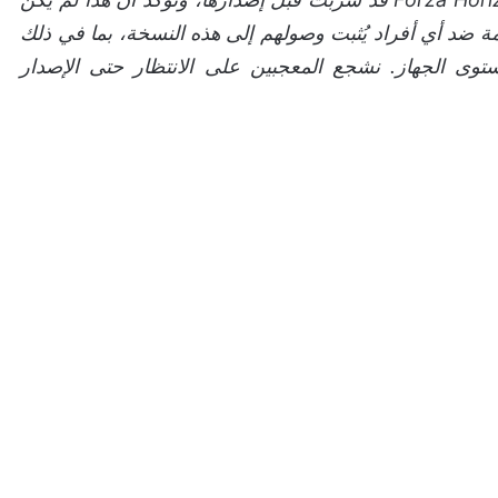
 ضد أي أفراد يُثبت وصولهم إلى هذه النسخة، بما في ذلك
اب Forza وحظر على مستوى الجهاز. نشجع المعجبين على الانتظار حتى الإصدار