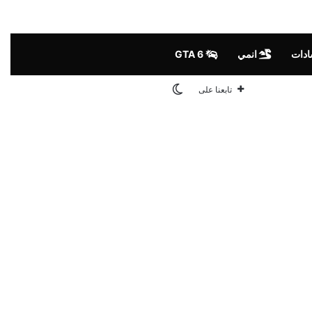
ادات
انمي
GTA 6
الوضع المظلم
تابعنا على