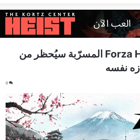
تحذير: كل من يلعب Forza Horizon 6 المسرّبة سيُحظر من
0