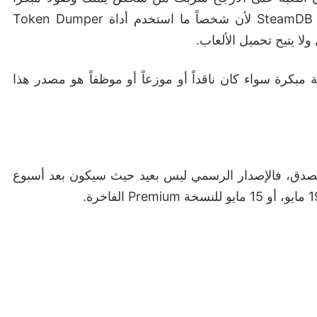
كمراجع أو ما شابه، وأن قائمة الملفات ظهرت على SteamDB لأن شخصاً ما استخدم أداة Token Dumper
كرة سواء كان ناقداً أو موزعاً أو موظفاً هو مصدر هذا
وجهة نظرنا، وإذا كنت تنتظر Forza Horizon 6 بصدق، فالإصدار الرسمي ليس بعيد حيث سيكون بعد أسبوع