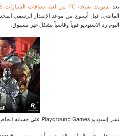
بعد
تسربت نسخة PC من لعبة سباقات السيارات Forza Horizon 6
اليوم رد الاستوديو قوياً وقاسياً بشكل غير مسبوق.
نشر إستوديو Playground Games على حسابه الخاص على منصة X بيان رسمي قال فيه: