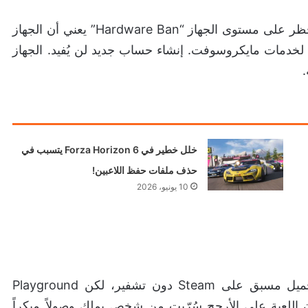
هذا التهديد أكثر خطورة مما يبدو عليه في الحقيقة. الحظر على مستوى الجهاز “Hardware Ban” يعني أن الجهاز
دمات مايكروسوفت. إنشاء حساب جديد لن يُفيد. الجهاز
.
خلل خطير في Forza Horizon 6 يتسبب في
حذف ملفات حفظ اللاعبين!
10 يونيو، 2026
الاعتقاد الأولي كان أن النسخة تسربت من خلال تحميل مسبق على Steam دون تشفير، لكن Playground
 صراحة. موقع SteamDB أوضح أن اللعبة على الأرجح سُرّبت من شخص يملك وصولاً مبكراً