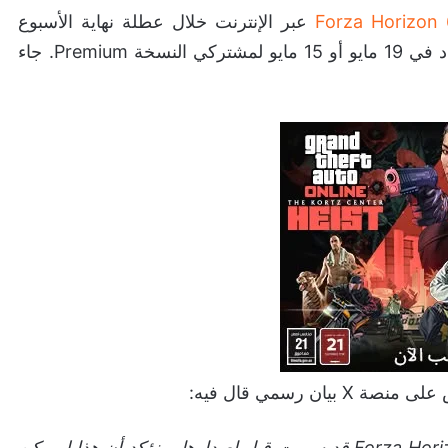
عبر الإنترنت خلال عطلة نهاية الأسبوع
الماضي، قبل أسبوع من موعد الإصدار الرسمي المحدد في 19 مايو أو 15 مايو لمشتركي النسخة Premium. جاء
نحن على علم بالتقارير التي تفيد بأن نسخة من Forza Horizon 6 قد سربت قبل إصدارها، ونؤكد أن هذا لم يكن