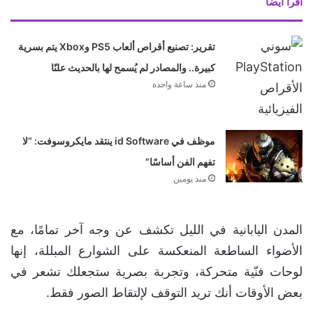
اقرأ ايضا
تقرير: تصنيع أقراص ألعاب PS5 وXbox يتم بسرية
كبيرة.. والمصادر لم يُسمح لها بالحديث علنًا
منذ ساعة واحدة
موظف في id Software ينتقد مايكروسوفت: “لا
تفهم الفن أساسًا”
منذ يومين
المدن اليابانية في الليل تكشف عن وجه آخر تمامًا، مع
الأضواء الساطعة المنعكسة على الشوارع المبللة، إنها
لوحات فنّية متحركة، وتجربة بصرية ستجعلك تشعر في
بعض الأوقات أنك تريد التوقف لإلتقاط الصور فقط.