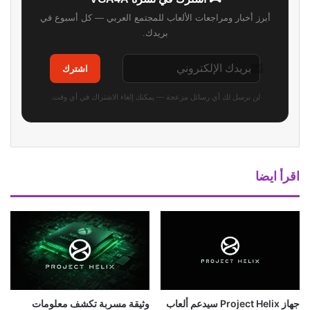
أبرز أخبار ومراجعات الألعاب للمجتمع العربي — كل أسبوع في
بريدك.
اشترك
لن نرسل لك أي رسائل مزعجة — يمكنك إلغاء الاشتراك في أي وقت.
اقرأ ايضا
جهاز Project Helix سيدعم ألعاب
وثيقة مسربة تكشف معلومات