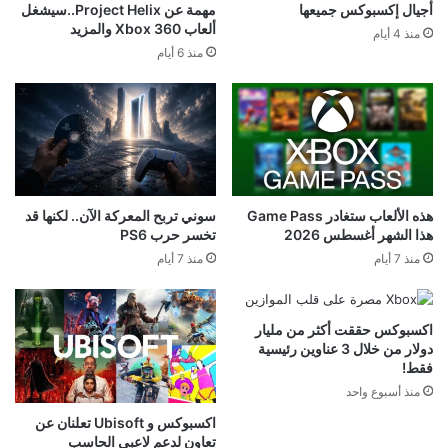
أجيال إكسبوكس جميعها
مهمة عن Project Helix..سيشغل
ألعاب Xbox 360 والمزيد
منذ 4 أيام
منذ 6 أيام
هذه الألعاب ستغادر Game Pass
سوني تربح المعركة الآن.. لكنها قد
هذا الشهر أغسطس 2026
تخسر حرب PS6
منذ 7 أيام
منذ 7 أيام
اكسبوكس حققت أكثر من مليار
دولار من خلال 3 عناوين رئيسية
فقط!
منذ أسبوع واحد
اكسبوكس و Ubisoft تعلنان عن
تعاون لدعم لاعبي الحاسب