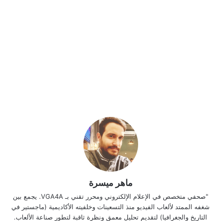
ماهر ميسرة
"صحفي متخصص في الإعلام الإلكتروني ومحرر تقني بـ VGA4A. يجمع بين
شغفه الممتد لألعاب الفيديو منذ التسعينات وخلفيته الأكاديمية (ماجستير في
التاريخ والجغرافيا) لتقديم تحليل معمق ونظرة ثاقبة لتطور صناعة الألعاب.