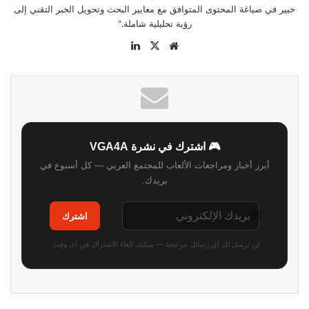
خبير في صياغة المحتوى المتوافق مع معايير البحث وتحويل الخبر التقني إلى
رؤية تحليلية شاملة."
موقع
‫X
لينكدإن
الويب
🎮 اشترك في نشرة VGA4A
أبرز أخبار ومراجعات الألعاب للمجتمع العربي — كل أسبوع في
بريدك.
اشترك
لن نرسل لك أي رسائل مزعجة — يمكنك إلغاء الاشتراك في أي وقت.