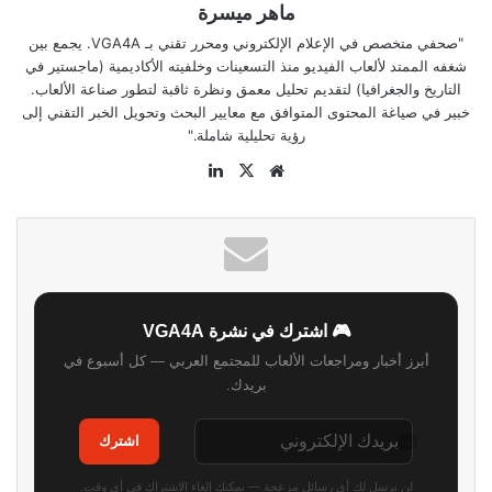
ماهر ميسرة
"صحفي متخصص في الإعلام الإلكتروني ومحرر تقني بـ VGA4A. يجمع بين
شغفه الممتد لألعاب الفيديو منذ التسعينات وخلفيته الأكاديمية (ماجستير في
التاريخ والجغرافيا) لتقديم تحليل معمق ونظرة ثاقبة لتطور صناعة الألعاب.
خبير في صياغة المحتوى المتوافق مع معايير البحث وتحويل الخبر التقني إلى
رؤية تحليلية شاملة."
موقع
‫X
لينكدإن
الويب
🎮 اشترك في نشرة VGA4A
أبرز أخبار ومراجعات الألعاب للمجتمع العربي — كل أسبوع في
بريدك.
اشترك
لن نرسل لك أي رسائل مزعجة — يمكنك إلغاء الاشتراك في أي وقت.