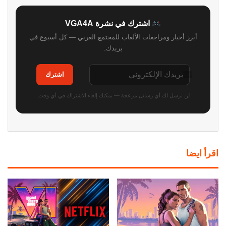
اشترك في نشرة VGA4A
أبرز أخبار ومراجعات الألعاب للمجتمع العربي — كل أسبوع في
بريدك.
اشترك
لن نرسل لك أي رسائل مزعجة — يمكنك إلغاء الاشتراك في أي وقت.
اقرأ ايضا