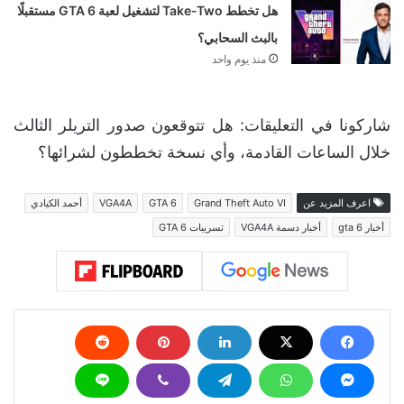
هل تخطط Take-Two لتشغيل لعبة GTA 6 مستقبلًا
بالبث السحابي؟
منذ يوم واحد
شاركونا في التعليقات: هل تتوقعون صدور التريلر الثالث
خلال الساعات القادمة، وأي نسخة تخططون لشرائها؟
اعرف المزيد عن
Grand Theft Auto VI
GTA 6
VGA4A
أحمد الكيادي
أخبار gta 6
أخبار دسمة VGA4A
تسريبات GTA 6