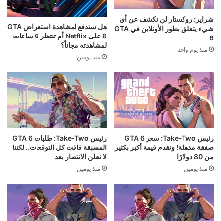
شراير: روكستار لن تكشف عن أي
هل ستدفع لمشاهدة استعراض GTA
شيء يتعلق بطور الأونلاين في GTA
6 على Netflix أم تنتظر 6 ساعات
6
لمشاهدته مجاناً؟
منذ يوم واحد
منذ يومين
رئيس Take-Two: سعر GTA 6
رئيس Take-Two: طلبات GTA 6
صفقة مذهلة! ونقدم قيمة أكبر بكثير
المسبقة فاقت كل التوقعات.. لكننا
من 80 دولارًا
لا نعلن الانتصار بعد
منذ يومين
منذ يومين