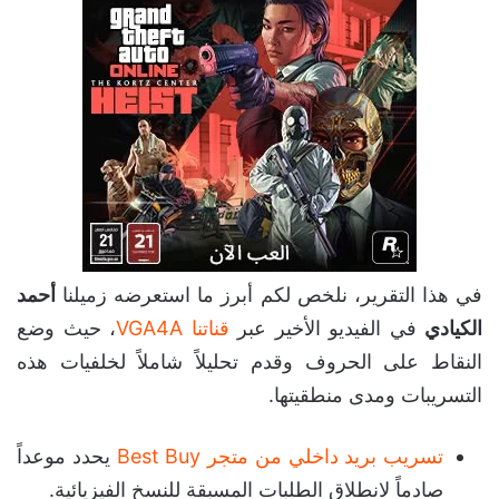
في هذا التقرير، نلخص لكم أبرز ما استعرضه زميلنا
أحمد
الكيادي
في الفيديو الأخير عبر
قناتنا VGA4A
، حيث وضع
النقاط على الحروف وقدم تحليلاً شاملاً لخلفيات هذه
التسريبات ومدى منطقيتها.
تسريب بريد داخلي من متجر Best Buy
يحدد موعداً
صادماً لانطلاق الطلبات المسبقة للنسخ الفيزيائية.