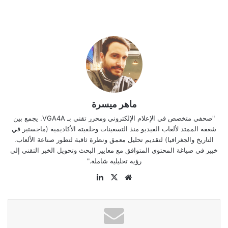
ماهر ميسرة
"صحفي متخصص في الإعلام الإلكتروني ومحرر تقني بـ VGA4A. يجمع بين
شغفه الممتد لألعاب الفيديو منذ التسعينات وخلفيته الأكاديمية (ماجستير في
التاريخ والجغرافيا) لتقديم تحليل معمق ونظرة ثاقبة لتطور صناعة الألعاب.
خبير في صياغة المحتوى المتوافق مع معايير البحث وتحويل الخبر التقني إلى
رؤية تحليلية شاملة."
موقع
‫X
لينكدإن
الويب