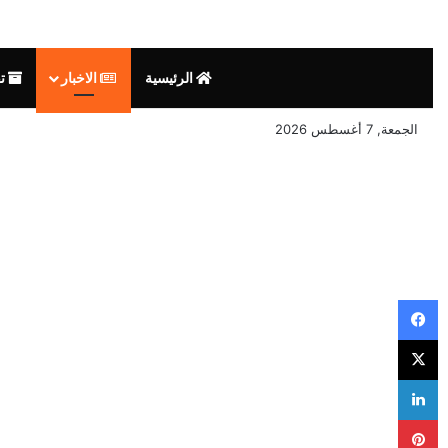
الرئيسية
الاخبار
تق
الجمعة, 7 أغسطس 2026
فيسبوك
‫X
لينكدإن
بينتيريست