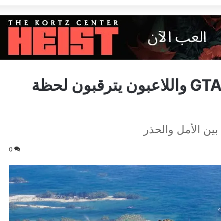
متاجر حول العالم تبدأ تجهيز GTA 6 واللاعبون يترقبون لحظة
0