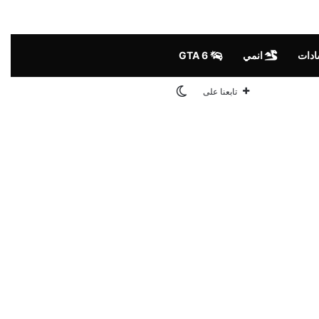
ادات
انمي
GTA 6
الوضع المظلم
تابعنا على