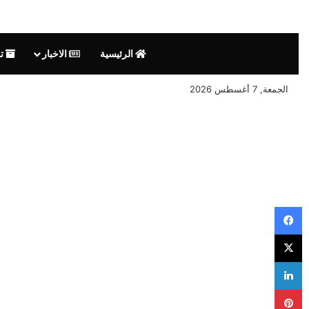
الرئيسية
الاخبار
تق
الجمعة, 7 أغسطس 2026
فيسبوك
‫X
لينكدإن
بينتيريست