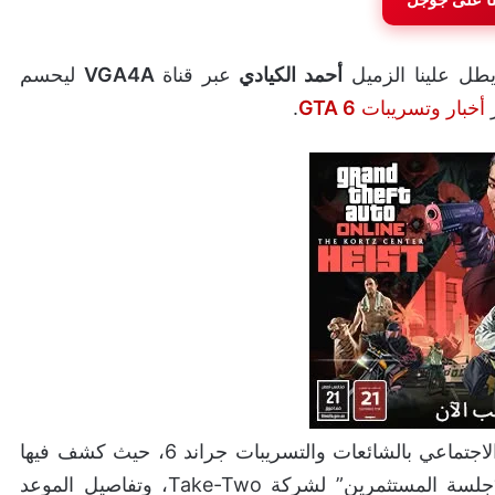
 يطل علينا الزميل
أحمد الكيادي
عبر قناة
VGA4A
ليحسم
أخبار وتسريبات
GTA 6
.
الشائعات والتسريبات جراند 6، حيث كشف فيها
النقاب عما ما يمكن أنه دار خلف كواليس “جلسة المستثمرين” لشركة Take-Two، وتفاصيل الموعد