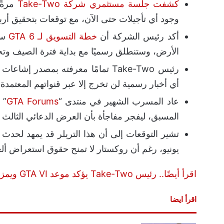
كشفت جلسة مستثمري شركة Take-Two
وجود أي تأجيلات حتى الآن، مع توقعات بتحقيق أرباح خيالية تص
أكد رئيس الشركة أن
خطة التسويق لـ GTA 6
ست
الأرض، وستنطلق رسميًا مع بداية فترة الصيف وتحديدًا بعد 21 يو
رئيس Take-Two تمامًا معرفته بمصدر
أي أخبار رسمية لن تخرج إلا عبر قنواتهم المعتمدة.
عاد المسرب الشهير في منتدى “
GTA Forums
” 
المسبق، ليفجر مفاجأة بأن العرض الدعائي الثالث قد
يونيو، رغم أن روكستار لا تمنح حقوق استعراض أل
اقرأ أيضًا.. رئيس Take-Two يؤكد موعد GTA VI ويمزح: “الكثير سيتظاهر بالمرض يوم الإطلاق”
اقرأ ايضا