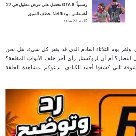
رسمياً: GTA 6 تحصل على عرض مطول في 27
أغسطس.. وNetflix تخطف السبق
منذ 23 ساعة
ولغز يوم الثلاثاء القادم الذي قد يغير كل شيء، هل نحن
 رؤية التريلر الثالث لـ GTA 6 بعد طول انتظار؟ أم أن لروكستار رأي آخر خلف الأبواب المغلقة؟
مشوقة التي كشفها أحمد الكيادي، ندعوكم لمشاهدة الحلقة