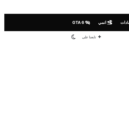
ادات
انمي
GTA 6
الوضع المظلم
تابعنا على