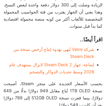
الزيادة وصلت إلى 300 دولار دفعة واحدة لبعض النسخ،
وهذا يعني أن الجهاز يقترب من فئة الحواسيب المحمولة
المخصصة للألعاب أكثر من كونه منصة محمولة اقتصادية
كما بدأ قبل سنوات.
اقرأ أيضًا..
شركة Valve تُنهي بهدوء إنتاج أرخص نسخة من
Steam Deck
إشاعة: جهاز Steam Deck 2 لايزال يستهدف عام
2028 وسط تحديات الذواكر والتضخم
بحسب الأسعار الجديدة على متجر Steam، أصبحت
نسخة 1TB OLED تُباع مقابل 949 دولارًا بدلًا من 649
دولارًا، بينما قفزت نسخة 512GB OLED إلى 789 دولارًا
بعد أن كانت بـ549 دولارًا.