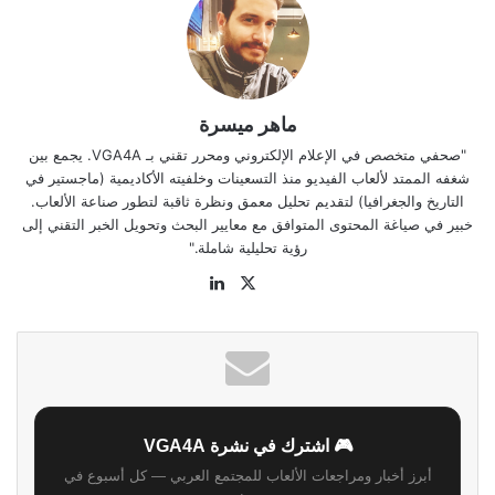
ماهر ميسرة
"صحفي متخصص في الإعلام الإلكتروني ومحرر تقني بـ VGA4A. يجمع بين
شغفه الممتد لألعاب الفيديو منذ التسعينات وخلفيته الأكاديمية (ماجستير في
التاريخ والجغرافيا) لتقديم تحليل معمق ونظرة ثاقبة لتطور صناعة الألعاب.
خبير في صياغة المحتوى المتوافق مع معايير البحث وتحويل الخبر التقني إلى
رؤية تحليلية شاملة."
‫X
لينكدإن
موقع
الويب
🎮 اشترك في نشرة VGA4A
أبرز أخبار ومراجعات الألعاب للمجتمع العربي — كل أسبوع في