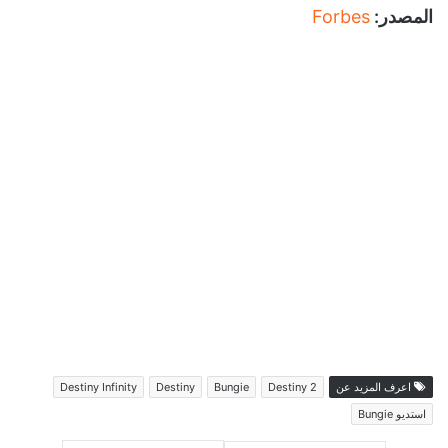
المصدر:
Forbes
اعرف المزيد عن
2 Destiny
Bungie
Destiny
Destiny Infinity
استديو Bungie