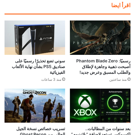
اقرأ ايضا
رسميًا: Phantom Blade Zero
سوني تضع تحذيرًا رسميًا على
أصبحت ذهبية وجاهزة لإطلاق
صناديق PS5 بشأن نهاية الألعاب
والطلب المسبق وعرض جديد!
الفيزيائية
منذ ساعتين
منذ 3 ساعات
بعد سنوات من المطالبات..
تسريب خصائص نسخة الجيل
إكسبوكس تستعد لإضافة “بلاتينيوم”
الحالي من Ghost Recon