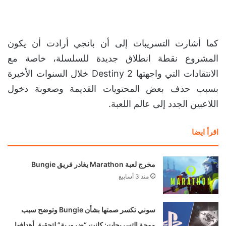
كما أشارت التسريبات إلى أن بانجي أرادت أن يكون
المشروع نقطة انطلاق جديدة للسلسلة، خاصة مع
الانتقادات التي واجهتها Destiny 2 خلال السنوات الأخيرة
بسبب حذف بعض المحتويات القديمة وصعوبة دخول
اللاعبين الجدد إلى عالم اللعبة.
اقرأ ايضا
مخرج لعبة Marathon يغادر فريق Bungie
منذ 3 أسابيع
سوني تكسر صمتها بشأن Bungie وتوضح سبب
موجة التسريحات: كانت “ضرورية” لتحقيق أهدافها