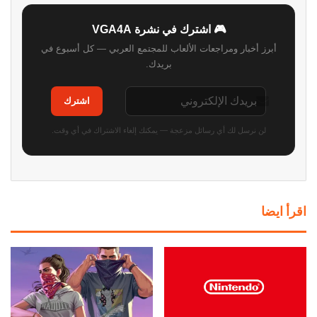
🎮 اشترك في نشرة VGA4A
أبرز أخبار ومراجعات الألعاب للمجتمع العربي — كل أسبوع في
بريدك.
اشترك
لن نرسل لك أي رسائل مزعجة — يمكنك إلغاء الاشتراك في أي وقت.
اقرأ ايضا