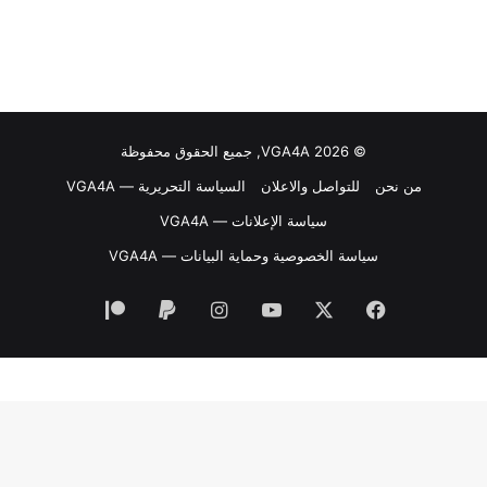
© VGA4A 2026, جميع الحقوق محفوظة
من نحن
للتواصل والاعلان
السياسة التحريرية — VGA4A
سياسة الإعلانات — VGA4A
سياسة الخصوصية وحماية البيانات — VGA4A
فيسبوك
‫X
‫YouTube
انستقرام
‫Patreon