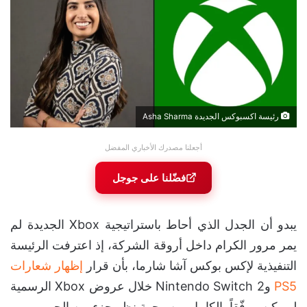
رئيسة اكسبوكس الجديدة Asha Sharma
أجعلنا مصدرك الأخباري المفضل
فضّلنا على جوجل
يبدو أن الجدل الذي أحاط باستراتيجية Xbox الجديدة لم
يمر مرور الكرام داخل أروقة الشركة، إذ اعترفت الرئيسة
التنفيذية لإكس بوكس آشا شارما، بأن قرار
إظهار شعارات
PS5
وNintendo Switch 2 خلال عروض Xbox الرسمية
لم يكن موفّقاً بالكامل من وجهة نظر جزء من الجمهور.