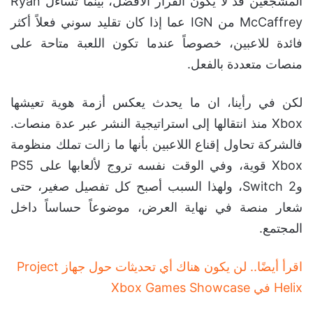
المشجعين قد لا يكون القرار الأفضل، بينما تساءل Ryan
McCaffrey من IGN عما إذا كان تقليد سوني فعلاً أكثر
فائدة للاعبين، خصوصاً عندما تكون اللعبة متاحة على
منصات متعددة بالفعل.
لكن في رأينا، ان ما يحدث يعكس أزمة هوية تعيشها
Xbox منذ انتقالها إلى استراتيجية النشر عبر عدة منصات.
فالشركة تحاول إقناع اللاعبين بأنها ما زالت تملك منظومة
Xbox قوية، وفي الوقت نفسه تروج لألعابها على PS5
وSwitch 2، ولهذا السبب أصبح كل تفصيل صغير، حتى
شعار منصة في نهاية العرض، موضوعاً حساساً داخل
المجتمع.
اقرأ أيضًا.. لن يكون هناك أي تحديثات حول جهاز Project
Helix في Xbox Games Showcase