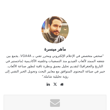
ماهر ميسرة
"صحفي متخصص في الإعلام الإلكتروني ومحرر تقني بـ VGA4A. يجمع بين
شغفه الممتد لألعاب الفيديو منذ التسعينات وخلفيته الأكاديمية (ماجستير في
التاريخ والجغرافيا) لتقديم تحليل معمق ونظرة ثاقبة لتطور صناعة الألعاب.
خبير في صياغة المحتوى المتوافق مع معايير البحث وتحويل الخبر التقني إلى
رؤية تحليلية شاملة."
موقع
‫X
لينكدإن
الويب