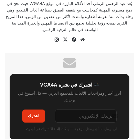
يُعد عبد الرحمن الرملي أحد الأقلام البارزة في موقع VGA4A، حيث نجح في
دمج مسيرته المهنية كمحاسب مع شغفه العميق بصناعة ألعاب الفيديو، وهي
رحلة بدأت منذ نعومة أظفاره وامتدت لأكثر من عقدين من الزمن. هذا المزيج
الفريد يمنحه رؤية تحليلية تجمع بين الانضباط المهني والخبرة الميدانية
الواسعة في عالم الترفيه الرقمي.
موقع
‫X
فيسبوك
انستقرام
الويب
اشترك في نشرة VGA4A
أبرز أخبار ومراجعات الألعاب للمجتمع العربي — كل أسبوع في
بريدك.
اشترك
لن نرسل لك أي رسائل مزعجة — يمكنك إلغاء الاشتراك في أي وقت.