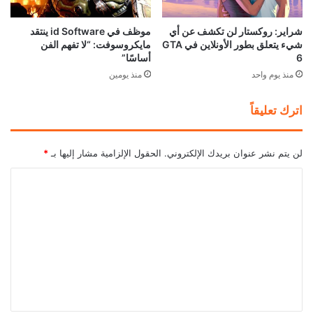
شراير: روكستار لن تكشف عن أي
موظف في id Software ينتقد
شيء يتعلق بطور الأونلاين في GTA
مايكروسوفت: “لا تفهم الفن
6
أساسًا”
منذ يوم واحد
منذ يومين
اترك تعليقاً
لن يتم نشر عنوان بريدك الإلكتروني.
الحقول الإلزامية مشار إليها بـ
*
ا
ل
ت
ع
ل
ي
ق