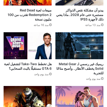
يبدو أن مشكلة نقص الذواكر
مبيعات لعبة Red Dead
مستمرة حتى عام 2028..ماذا يعني
Redemption 2 تقترب من 100
ذلك لأجهزة PS5!
مليون نسخة
منذ 13 ساعة
منذ 16 ساعة
ريميك غير رسمي لـ Metal Gear
هل تخطط Take-Two لتشغيل لعبة
Solid يخطف الأنظار.. وأصبح متاحًا
GTA 6 مستقبلًا بالبث السحابي؟
للتجربة
منذ يوم واحد
منذ يوم واحد