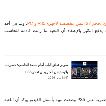
أجهزة PS5 و PC
، وتم في أحد
Ghost of Yot الأمر الذي قد يدفع الكثير بالإعتقاد أن اللعبة ما زالت قادمة للحاسب
سوني تغلق الباب أمام منصة الحاسب: حصريات
بلايستيشن الكبرى لن تغادر PS5
18 مايو، 2026
لكن سوني ولمنع هذا اللبس والتأكيد على بقاء اللعبة حصرية على PS5 وضعت تنبية بأسفل الفيديو يؤكد أن اللعبة