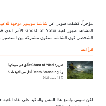
مؤخراً، كشفت سوني عن
شاشة مونيتور موجهة للاعبين بحجم 27 انتش مخصصة ل
المشاهد ظهور لعبة ei
الشخصي كون الشاشة ستكون مشتركة بين المنصتين.
اقرأ ايضا
تقرير: Ghost of Yōtei تتألق في مبيعاتها
وDeath Stranding 2 أقل من التوقعات!
12 يونيو، 2026