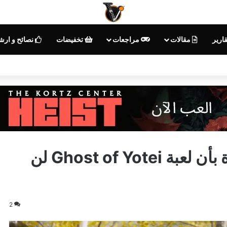
ارير
مقالات
مراجعات
تخفيضات
نصائح و ارش
سوني تؤكد بطريقة غير مباشرة بأن لعبة Ghost of Yotei لن
2