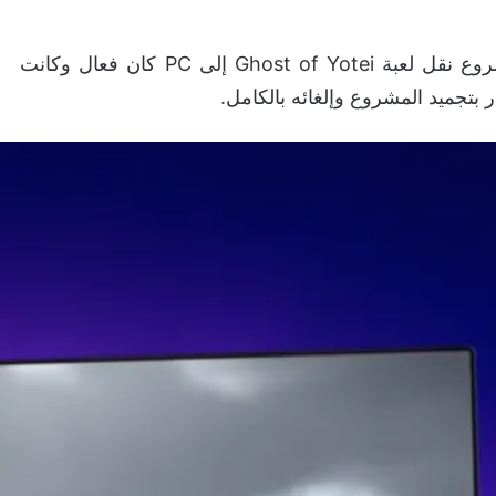
في وقت سابق، علمنا من مصادر غير رسمية أن مشروع نقل لعبة Ghost of Yotei إلى PC كان فعال وكانت
بتجميد المشروع وإلغائه بالكامل.