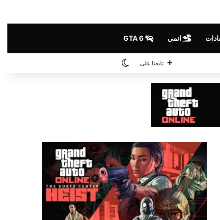
ادات
انمي
GTA 6
الوضع المظلم
تابعنا على