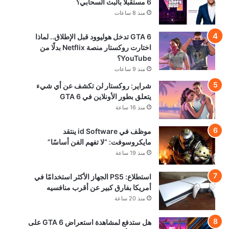
6 مستقبلًا بالبث السحابي؟
منذ 8 ساعات
GTA 6 تدخل هوليوود قبل الإطلاق.. لماذا
اختارت روكستار منصة Netflix بدلًا من
YouTube؟
منذ 9 ساعات
شراير: روكستار لن تكشف عن أي شيء
يتعلق بطور الأونلاين في GTA 6
منذ 16 ساعة
موظف في id Software ينتقد
مايكروسوفت: “لا تفهم الفن أساسًا”
منذ 19 ساعة
استطلاع: PS5 الجهاز الأكثر استخدامًا في
أمريكا بفارق كبير عن أقرب منافسيه
منذ 20 ساعة
هل ستدفع لمشاهدة استعراض GTA 6 على