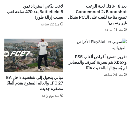
بعد 18 عامًا.. لعبة الرعب
لاعب يدّعي استرداد ثمن
Condemned 2: Bloodshot
Battlefield 6 بعد 470 ساعة لعب
تصبح متاحة للعب على الـ PC بشكل
بسبب إزالة طور!
غير رسمي!
منذ 22 ساعة
منذ 21 ساعة
تقرير: تصنيع أقراص ألعاب PS5
وXbox يتم بسرية كبيرة.. والمصادر
لم يُسمح لها بالحديث علنًا
منذ 24 ساعة
مبابي يتحول إلى شخصية داخل EA
FC 27.. والعالم المفتوح يقدم ألعابًا
مصغرة جديدة
منذ يوم واحد