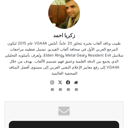
زكريا احمد
طبيب وناقد ألعاب بخبرة تتجاوز 20 عاماً، أسّس VGA4A عام 2015 ليكون
المرجع العربي الأول في صحافة ألعاب الفيديو. تشمل تغطيته مراجعات
سلاسل Resident Evil وMetal Gear وElden Ring، ويُعرف بأسلوبه التحليلي
الذي يجمع بين الدقة العلمية وعمق فهم تصميم الألعاب. يهدف من خلال
VGA4A إلى رفع معايير الإعلام التقني العربي إلى مستوى أفضل المنافذ
الصحفية العالمية.
موقع
‫X
فيسبوك
انستقرام
الويب