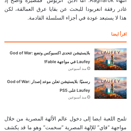
انتهاء Ragnarok. اما الابن “اتريوس” فمصيره واضح إذ
غادر رفقة انغربودا للبحث عن بقايا عرق العمالقة، لكن
هذا لا يستبعد عودة في أجزاء السلسلة القادمة.
اقرأ ايضا
بلايستيشن تتحدى اكسبوكس وتضع God of War:
Laufey في مواجهة Fable!
منذ أسبوعين
رسميًا: بلايستيشن تعلن موعد إصدار God of War:
Laufey على PS5
منذ أسبوعين
تلمح اللعبة ايضا إلى دخول عالم الألهة المصرية من خلال
مواجهة “فاي” للإلهة المصرية “سخمت” وهو ما قد يكشف