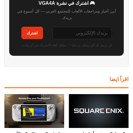
🎮 اشترك في نشرة VGA4A
أبرز أخبار ومراجعات الألعاب للمجتمع العربي — كل أسبوع في
بريدك.
اشترك
لن نرسل لك أي رسائل مزعجة — يمكنك إلغاء الاشتراك في أي وقت.
اقرأ ايضا