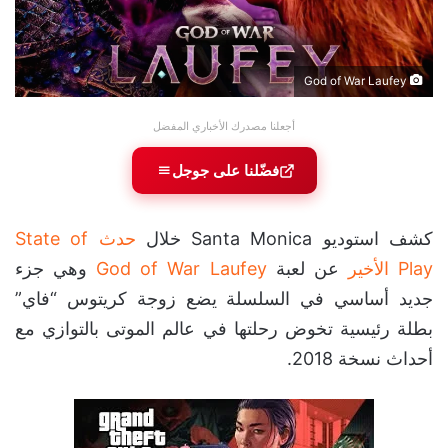
God of War Laufey
أجعلنا مصدرك الأخباري المفضل
فضّلنا على جوجل
كشف استوديو Santa Monica خلال
حدث State of
Play الأخير
عن لعبة
God of War Laufey
وهي جزء
جديد أساسي في السلسلة يضع زوجة كريتوس “فاي”
بطلة رئيسية تخوض رحلتها في عالم الموتى بالتوازي مع
أحداث نسخة 2018.