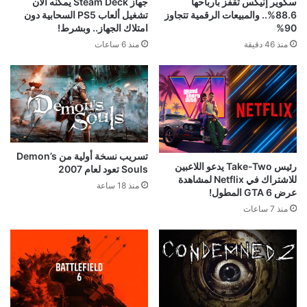
سكوير إنيكس تقفز بأرباحها
جهاز Steam Deck يمكنه الآن
88.6%.. والمبيعات الرقمية تتجاوز
تشغيل ألعاب PS5 السحابية دون
90%
امتلاك الجهاز.. وبشرط!
منذ 46 دقيقة
منذ 6 ساعات
تسريب نسخة أولية من Demon’s
رئيس Take-Two يدعو اللاعبين
Souls تعود لعام 2007
للاشتراك في Netflix لمشاهدة
منذ 18 ساعة
عرض GTA 6 المطول!
منذ 7 ساعات