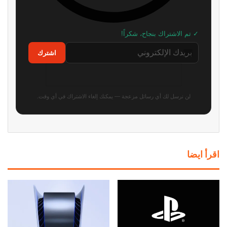
✓ تم الاشتراك بنجاح، شكراً!
اشترك
لن نرسل لك أي رسائل مزعجة — يمكنك إلغاء الاشتراك في أي وقت.
اقرأ ايضا