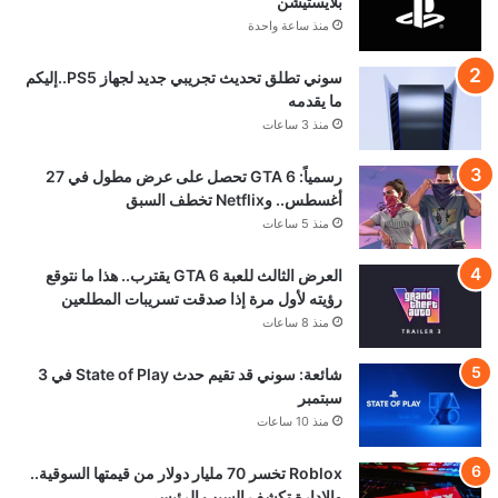
بلايستيشن
منذ ساعة واحدة
سوني تطلق تحديث تجريبي جديد لجهاز PS5..إليكم
ما يقدمه
منذ 3 ساعات
رسمياً: GTA 6 تحصل على عرض مطول في 27
أغسطس.. وNetflix تخطف السبق
منذ 5 ساعات
العرض الثالث للعبة GTA 6 يقترب.. هذا ما نتوقع
رؤيته لأول مرة إذا صدقت تسريبات المطلعين
منذ 8 ساعات
شائعة: سوني قد تقيم حدث State of Play في 3
سبتمبر
منذ 10 ساعات
Roblox تخسر 70 مليار دولار من قيمتها السوقية..
والإدارة تكشف السبب الرئيسي