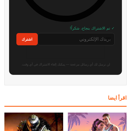
✓ تم الاشتراك بنجاح، شكراً!
اشترك
لن نرسل لك أي رسائل مزعجة — يمكنك إلغاء الاشتراك في أي وقت.
اقرأ ايضا