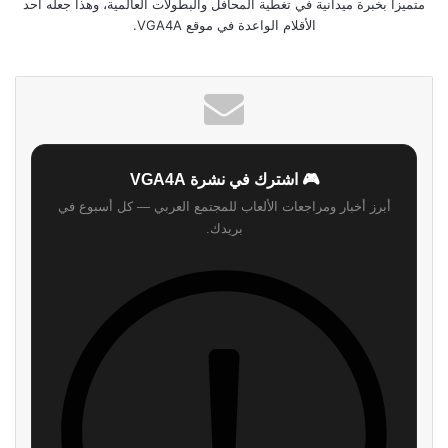
متميزاً بخبرة ميدانية في تغطية المحافل والبطولات العالمية، وهذا جعله أحد
الأقلام الواعدة في موقع VGA4A.
🎮 اشترك في نشرة VGA4A
أبرز أخبار ومراجعات الألعاب للمجتمع العربي — كل أسبوع في
بريدك.