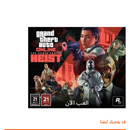
قد يعجبك ايضا