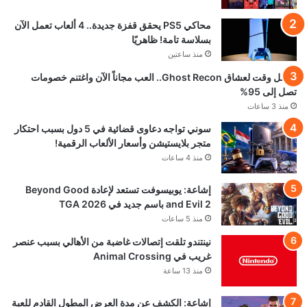
محاكي PS5 يحقق قفزة جديدة.. 4 ألعاب تعمل الآن
بسلاسة تامة! ظاهريًا
منذ ساعتين
أفضل وقت لعشاق Ghost Recon.. العب مجاناً الآن واغتنم خصومات
تصل إلى 95%
منذ 3 ساعات
سوني تواجه دعاوى قضائية في 5 دول بسبب احتكار
متجر بلايستيشن وأسعار الألعاب الرقمية!
منذ 4 ساعات
إشاعة: يوبيسوفت تستعد لإعادة Beyond Good
and Evil 2 باسم جديد في TGA 2026
منذ 5 ساعات
نينتندو تلقت إتصالات غاضبة من الأهالي بسبب عنصر
غريب في Animal Crossing
منذ 13 ساعة
إشاعة: الكشف عن مدة العرض المطول القادم للعبة