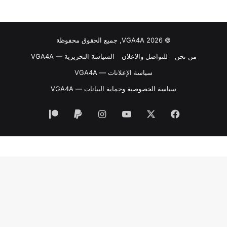
© VGA4A 2026, جميع الحقوق محفوظة
من نحن
للتواصل والاعلان
السياسة التحريرية — VGA4A
سياسة الإعلانات — VGA4A
سياسة الخصوصية وحماية البيانات — VGA4A
فيسبوك
‫X
‫YouTube
انستقرام
‫Patreon