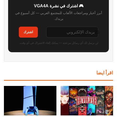
🎮 اشترك في نشرة VGA4A
أبرز أخبار ومراجعات الألعاب للمجتمع العربي — كل أسبوع في
بريدك.
اشترك
لن نرسل لك أي رسائل مزعجة — يمكنك إلغاء الاشتراك في أي وقت.
اقرأ ايضا