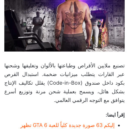
تصنيع ملايين الأقراص وطباعتها بالألوان وتغليفها وشحنها
عبر القارات يتطلب ميزانيات ضخمة. استبدال القرص
بكود داخل صندوق (Code-in-Box) يقلل تكاليف الإنتاج
بشكل هائل، ويسمح بعملية شحن مرنة وتوزيع أسرع
يتوافق مع التوجه الرقمي العالمي.
إقرأ ايضا:
إليكم 63 صورة جديدة كلياً للعبة GTA 6 تظهر