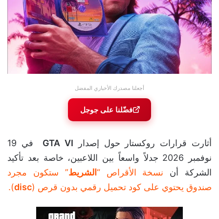
أجعلنا مصدرك الأخباري المفضل
فضّلنا على جوجل
أثارت قرارات روكستار حول إصدار
GTA VI
في 19
نوفمبر 2026 جدلاً واسعاً بين اللاعبين، خاصة بعد تأكيد
الشركة أن
نسخة الأقراص “
الشريط
” ستكون مجرد
صندوق يحتوي على كود تحميل رقمي بدون قرص (
disc
).