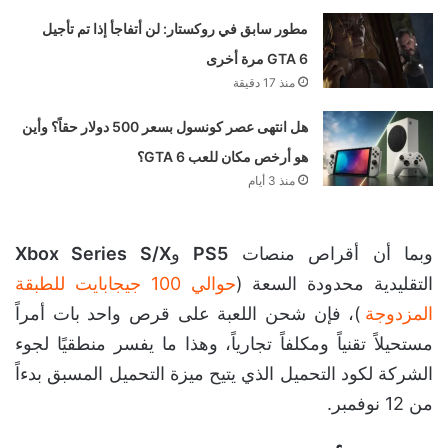
مطور سابق في روكستار: لن أتفاجأ إذا تم تأجيل
GTA 6 مرة أخرى
منذ 17 دقيقة
هل انتهى عصر كونسول بسعر 500 دولار حقاً؟ وأين
هو أرخص مكان للعب GTA 6؟
منذ 3 أيام
وبما أن أقراص منصات
PS5
و
Xbox Series S/X
التقليدية محدودة السعة (
حوالي 100 جيجابايت للطبقة
المزدوجة
)، فإن شحن اللعبة على قرص واحد بات أمراً
مستحيلاً تقنياً ومكلفاً تجارياً، وهذا ما يفسر منطقيًا لجوء
الشركة لكود التحميل الذي يتيح ميزة التحميل المسبق بدءاً
من 12 نوفمبر.