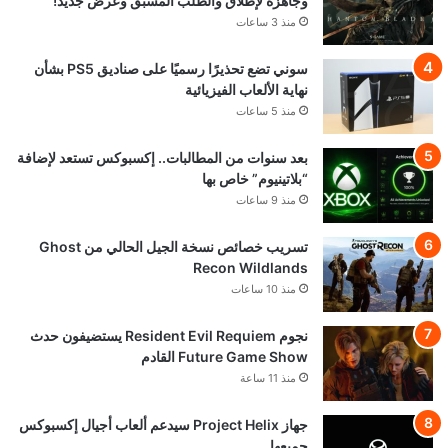
وجاهزة لإطلاق والطلب المسبق وعرض جديد!
منذ 3 ساعات
سوني تضع تحذيرًا رسميًا على صناديق PS5 بشأن
نهاية الألعاب الفيزيائية
منذ 5 ساعات
بعد سنوات من المطالبات.. إكسبوكس تستعد لإضافة
“بلاتينيوم” خاص بها
منذ 9 ساعات
تسريب خصائص نسخة الجيل الحالي من Ghost
Recon Wildlands
منذ 10 ساعات
نجوم Resident Evil Requiem يستضيفون حدث
Future Game Show القادم
منذ 11 ساعة
جهاز Project Helix سيدعم ألعاب أجيال إكسبوكس
جميعها