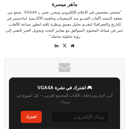
ماهر ميسرة
"صحفي متخصص في الإعلام الإلكتروني ومحرر تقني بـ VGA4A. يجمع بين
شغفه الممتد لألعاب الفيديو منذ التسعينات وخلفيته الأكاديمية (ماجستير في
التاريخ والجغرافيا) لتقديم تحليل معمق ونظرة ثاقبة لتطور صناعة الألعاب.
خبير في صياغة المحتوى المتوافق مع معايير البحث وتحويل الخبر التقني إلى
رؤية تحليلية شاملة."
موقع
‫X
لينكدإن
الويب
🎮 اشترك في نشرة VGA4A
أبرز أخبار ومراجعات الألعاب للمجتمع العربي — كل أسبوع في
بريدك.
اشترك
لن نرسل لك أي رسائل مزعجة — يمكنك إلغاء الاشتراك في أي وقت.