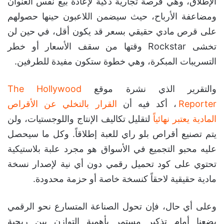
الإطلاق، وهي فرصة تجارية ذكية لإعادة بيع نفس العنوان
ومضاعفة الأرباح، حيث سيضمن اللاعبون حينها حصولهم
على قرص مادي حقيقي بسعر قد يكون أقل، في حين لن
تخشى Rockstar وقتها من سقف الأسعار أو خطر
التسريبات المبكرة، وهي خطوة ستكون مفيدة للطرفين.
والتقرير الذي نشرة موقع
The Hollywood
Reporter
، أكد فيه أن
القرار بالتخلي عن الأقراص
المادية يعتبر نهائياً
لتقليل تكاليف الإنتاج واللوجستيات، ولن
يتم تصنيع أقراص بلو راي للعبة إطلاقاً. وكل ما سيحصل
عليه محبو التجميع في الأسواق هو مجرد علبة بلاستيكية
تحتوي على كود تحميل رقمي دون أي نية لإصدار نسخة
مادية حقيقية لاحقاً كنسخة خاصة أو حزمة محدودة.
وعلى أي حال، فإن تحول الصناعة المتسارع نحو الرقمي
يضعنا أمام تذكير مستمر بأهمية التوازن بين ربحية