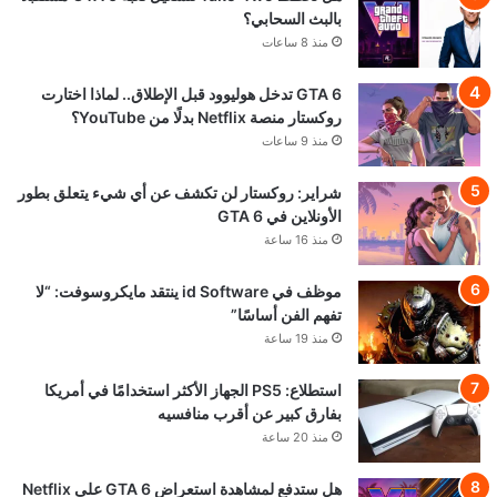
بالبث السحابي؟
منذ 8 ساعات
GTA 6 تدخل هوليوود قبل الإطلاق.. لماذا اختارت
روكستار منصة Netflix بدلًا من YouTube؟
منذ 9 ساعات
شراير: روكستار لن تكشف عن أي شيء يتعلق بطور
الأونلاين في GTA 6
منذ 16 ساعة
موظف في id Software ينتقد مايكروسوفت: “لا
تفهم الفن أساسًا”
منذ 19 ساعة
استطلاع: PS5 الجهاز الأكثر استخدامًا في أمريكا
بفارق كبير عن أقرب منافسيه
منذ 20 ساعة
هل ستدفع لمشاهدة استعراض GTA 6 على Netflix