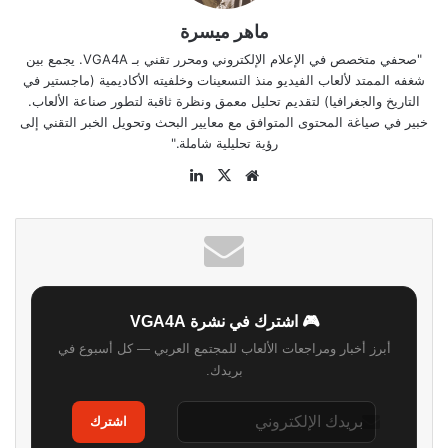
ماهر ميسرة
"صحفي متخصص في الإعلام الإلكتروني ومحرر تقني بـ VGA4A. يجمع بين
شغفه الممتد لألعاب الفيديو منذ التسعينات وخلفيته الأكاديمية (ماجستير في
التاريخ والجغرافيا) لتقديم تحليل معمق ونظرة ثاقبة لتطور صناعة الألعاب.
خبير في صياغة المحتوى المتوافق مع معايير البحث وتحويل الخبر التقني إلى
رؤية تحليلية شاملة."
موقع
‫X
لينكدإن
الويب
🎮 اشترك في نشرة VGA4A
أبرز أخبار ومراجعات الألعاب للمجتمع العربي — كل أسبوع في
بريدك.
اشترك