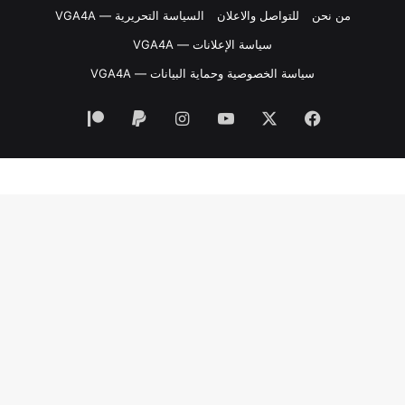
من نحن
للتواصل والاعلان
السياسة التحريرية — VGA4A
سياسة الإعلانات — VGA4A
سياسة الخصوصية وحماية البيانات — VGA4A
فيسبوك
‫X
‫YouTube
انستقرام
‫Patreon