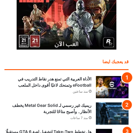
قد يعجبك ايضا
الأداة العربية التي تمنع هدر نقاط التدريب في
eFootball وتمنحك لاعبًا أقوى داخل الملعب
منذ ساعتين
ريميك غير رسمي لـ Metal Gear Solid يخطف
الأنظار.. وأصبح متاحًا للتجربة
منذ 7 ساعات
هل تخطط Take-Two لتشغيل لعبة GTA 6 مستقبلًا