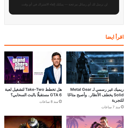
لن نرسل لك أي رسائل مزعجة — يمكنك إلغاء الاشتراك في أي وقت.
اقرأ ايضا
ريميك غير رسمي لـ Metal Gear
هل تخطط Take-Two لتشغيل لعبة
Solid يخطف الأنظار.. وأصبح متاحًا
GTA 6 مستقبلًا بالبث السحابي؟
للتجربة
منذ 8 ساعات
منذ 7 ساعات