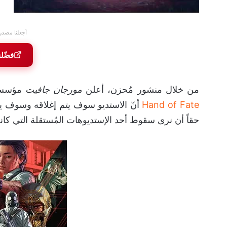
أجعلنا مصدر
فضّل
من خلال منشور مُحزن، أعلن
مورجان جافيت
مؤسس استديو lopment
Hand of Fate
أنّ الاستديو سوف يتم إغلاقه وسوف يتو
حقاً أن نرى سقوط أحد الإستديوهات المُستقلة التي كا