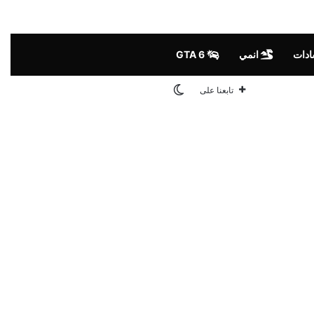
ادات
انمي
GTA 6
الوضع المظلم
تابعنا على