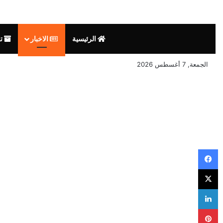
الرئيسية
الاخبار
تق
الجمعة, 7 أغسطس 2026
فيسبوك
‫X
لينكدإن
بينتيريست