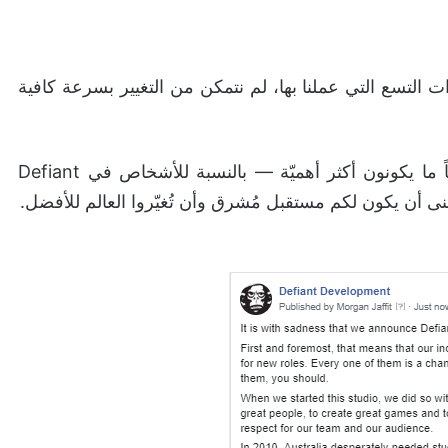
 التسع التي عملنا بها، لم نتمكن من التغيير بسرعة كافية
الاستديوهات قد تترتفع وقد تتساقط، لكن الناس دائماً ما يكونون أكثر أهميّة — بالنسبة للأشخاص في Defiant
منى أن يكون لكم مستقبل مُشرق وأن تُغيّروا العالم للأفضل.