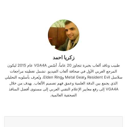
زكريا احمد
طبيب وناقد ألعاب بخبرة تتجاوز 20 عاماً، أسّس VGA4A عام 2015 ليكون
المرجع العربي الأول في صحافة ألعاب الفيديو. تشمل تغطيته مراجعات
سلاسل Resident Evil وMetal Gear وElden Ring، ويُعرف بأسلوبه التحليلي
الذي يجمع بين الدقة العلمية وعمق فهم تصميم الألعاب. يهدف من خلال
VGA4A إلى رفع معايير الإعلام التقني العربي إلى مستوى أفضل المنافذ
الصحفية العالمية.
موقع
‫X
فيسبوك
انستقرام
الويب
🎮 اشترك في نشرة VGA4A