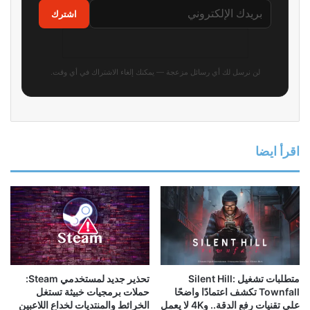
تتجاوز 11 مليار دولار خلال 6 أشهر
Creed Black Flag Resynced
بفضل الصين والألعاب القديمة
تتعرض للقرصنة قبل الإطلاق
الرسمي!
منذ 4 أسابيع
منذ 4 أسابيع
مطور يشتكي من سياسة Steam
لا تفوت الفرصة: تعرف على ألعاب
في استرداد أموال شراء الألعاب بعد
Epic Games المجانية المتوفرة
تعرضه لموقف سيء
حالياً والمرتقبة
6 يوليو، 2026
5 يوليو، 2026