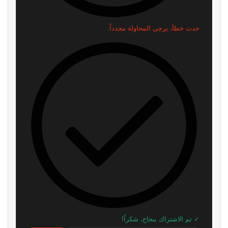
على تقنيات رفع الدقة.. و4K لا يعمل
الخرائط والمنتديات لخداع اللاعبين
أصليًا
منذ أسبوعين
منذ أسبوع واحد
هل يستطيع محاكي PS5 الجديد
ألعاب Steam الخبيثة توقع أول متهم
تشغيل GTA 6 عند الاطلاق؟ إليك
في قبضة FBI
الإجابة الحقيقة
منذ 3 أسابيع
منذ 3 أسابيع
تقرير: Steam تهيمن بإيرادات
نسخة الحاسب من Assassin’s