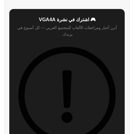
أبرز أخبار ومراجعات الألعاب للمجتمع العربي — كل أسبوع في
بريدك.
اشترك
لن نرسل لك أي رسائل مزعجة — يمكنك إلغاء الاشتراك في أي وقت.
اقرأ ايضا
متطلبات تشغيل Silent Hill:
تحذير جديد لمستخدمي Steam:
Townfall تكشف اعتمادًا واضحًا
حملات برمجيات خبيثة تستغل