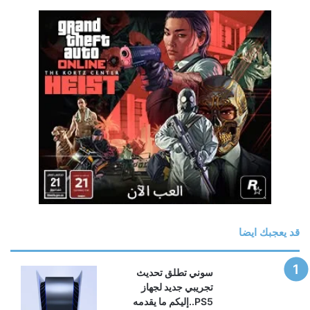
رسميًا: Phantom Blade Zero أصبحت ذهبية
وجاهزة لإطلاق والطلب المسبق وعرض جديد!
منذ 12 ساعة
سوني تضع تحذيرًا رسميًا على صناديق PS5 بشأن
نهاية الألعاب الفيزيائية
منذ 13 ساعة
بعد سنوات من المطالبات.. إكسبوكس تستعد لإضافة
“بلاتينيوم” خاص بها
منذ 17 ساعة
تسريب خصائص نسخة الجيل الحالي من Ghost
Recon Wildlands
منذ 18 ساعة
تحميل المزيد