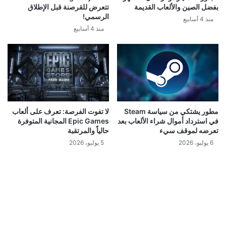
قد يعجبك ايضا
سوني تطلق تحديث تجريبي جديد لجهاز PS5..إليكم
ما يقدمه