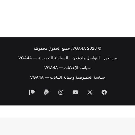
© VGA4A 2026, جميع الحقوق محفوظة
من نحن
للتواصل والاعلان
السياسة التحريرية — VGA4A
سياسة الإعلانات — VGA4A
سياسة الخصوصية وحماية البيانات — VGA4A
فيسبوك
‫X
‫YouTube
انستقرام
‫Patreon