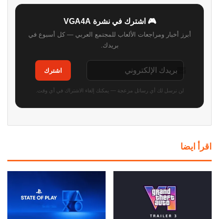
🎮 اشترك في نشرة VGA4A
أبرز أخبار ومراجعات الألعاب للمجتمع العربي — كل أسبوع في
بريدك.
اشترك
لن نرسل لك أي رسائل مزعجة — يمكنك إلغاء الاشتراك في أي وقت.
اقرأ ايضا