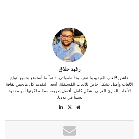
رغيد حلاق
عاشق لألعاب الفيديو والتقنية مِنذُ طفولتي. دائماً ما أستمتع بجميع أنواع
الألعاب وأميل بشكل خاص للألعاب المُستقلة. أسعى لتقديم كل مايخص ثقافة
الألعاب للقارئ العربي بشكلٍ كامل بأفضل طريقة ممكنة لكونها أمر مفقود
نسبياً في بلادنا.
موقع
‫X
لينكدإن
الويب