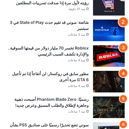
رؤيته لأول مرة إذا صدقت تسريبات المطلعين
منذ 31 دقيقة
شائعة: سوني قد تقيم حدث State of Play في 3
سبتمبر
منذ 3 ساعات
Roblox تخسر 70 مليار دولار من قيمتها السوقية..
والإدارة تكشف السبب الرئيسي
منذ 4 ساعات
مطور سابق في روكستار: لن أتفاجأ إذا تم تأجيل
GTA 6 مرة أخرى
منذ 4 ساعات
رسميًا: Phantom Blade Zero أصبحت ذهبية
وجاهزة لإطلاق والطلب المسبق وعرض جديد!
منذ 7 ساعات
سوني تضع تحذيرًا رسميًا على صناديق PS5 بشأن