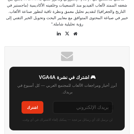
شغفه الممتد لألعاب الفيديو منذ التسعينات وخلفيته الأكاديمية (ماجستير في
التاريخ والجغرافيا) لتقديم تحليل معمق ونظرة ثاقبة لتطور صناعة الألعاب.
خبير في صياغة المحتوى المتوافق مع معايير البحث وتحويل الخبر التقني إلى
رؤية تحليلية شاملة."
موقع
‫X
لينكدإن
الويب
🎮 اشترك في نشرة VGA4A
أبرز أخبار ومراجعات الألعاب للمجتمع العربي — كل أسبوع في
بريدك.
اشترك
لن نرسل لك أي رسائل مزعجة — يمكنك إلغاء الاشتراك في أي وقت.