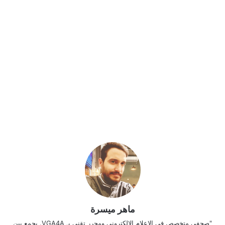
ماهر ميسرة
"صحفي متخصص في الإعلام الإلكتروني ومحرر تقني بـ VGA4A. يجمع بين