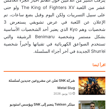
يترقب الكثير من اللاعبين حول العالم أخبار الجزء الخامس
عشر من اللعبة The King of Fighters XV ولو حتى
على سبيل التسريبات ولكن اليوم وقبل بضع ساعات، تم
الإعلان عن اللعبة في عرض تشويقي يستعرض 3
شخصيات وهم Kyo الذي يعتبر أحد الشخصيات الأساسية
بشكل مستمر وشخصية Benimaru الرشيقة والتي
تستخدم الصواعق الكهربائية في تقنياتها وأخيراً شخصية
Shun’ei الجديدة في آخر أجزاء السلسلة.
اقرأ ايضا
شركة SNK تعلن عن مشروعين جديدين لسلسلة
Metal Slug
13 يونيو، 2026
مبتكر Tekken ينضم إلى SNK ويؤسس استوديو