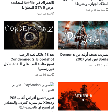
للاشتراك في Netflix لمشاهدة
امتلاك الجهاز.. وبشرط!
عرض GTA 6 المطول!
منذ ساعة واحدة
منذ ساعتين
تسريب نسخة أولية من Demon’s
بعد 18 عامًا.. لعبة الرعب
Souls تعود لعام 2007
Condemned 2: Bloodshot
تصبح متاحة للعب على الـ PC بشكل
منذ 13 ساعة
غير رسمي!
منذ 16 ساعة
تقرير: تصنيع أقراص ألعاب PS5
وXbox يتم بسرية كبيرة.. والمصادر
لم يُسمح لها بالحديث علنًا