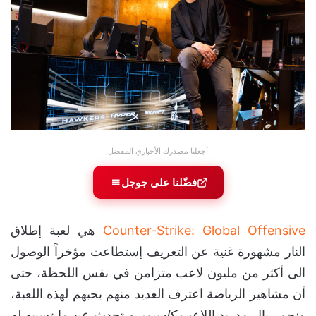
أجعلنا مصدرك الأخباري المفضل
فضّلنا على جوجل
Counter-Strike: Global Offensive
هي لعبة إطلاق
النار مشهورة غنية عن التعريف إستطاعت مؤخراً الوصول
الى أكثر من مليون لاعب متزامن في نفس اللحظة، حتى
أن مشاهير الرياضة اعترف العديد منهم بحبهم لهذه اللعبة،
ونجم ريال مدريد اللاعب
كاسيميرو
تحدث عن ما تسببه له