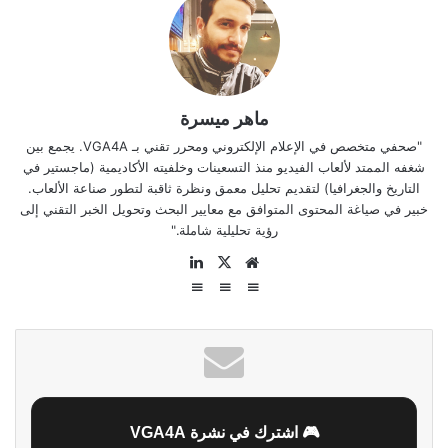
ماهر ميسرة
"صحفي متخصص في الإعلام الإلكتروني ومحرر تقني بـ VGA4A. يجمع بين
شغفه الممتد لألعاب الفيديو منذ التسعينات وخلفيته الأكاديمية (ماجستير في
التاريخ والجغرافيا) لتقديم تحليل معمق ونظرة ثاقبة لتطور صناعة الألعاب.
خبير في صياغة المحتوى المتوافق مع معايير البحث وتحويل الخبر التقني إلى
رؤية تحليلية شاملة."
موقع
‫X
لينكدإن
الويب
🎮 اشترك في نشرة VGA4A