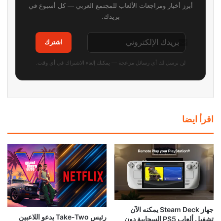
أبرز أخبار ومراجعات الألعاب للمجتمع العربي — كل أسبوع في
بريدك.
اشترك
لن نرسل لك أي رسائل مزعجة — يمكنك إلغاء الاشتراك في أي وقت.
اقرأ ايضا
جهاز Steam Deck يمكنه الآن
رئيس Take-Two يدعو اللاعبين
تشغيل ألعاب PS5 السحابية دون