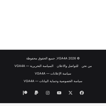
© VGA4A 2026, جميع الحقوق محفوظة
من نحن
للتواصل والاعلان
السياسة التحريرية — VGA4A
سياسة الإعلانات — VGA4A
سياسة الخصوصية وحماية البيانات — VGA4A
فيسبوك
‫X
‫YouTube
انستقرام
‫Patreon