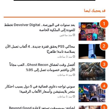
قد يعجبك ايضا
بعد سنوات في البورصة.. Devolver Digital تخطط
للعودة إلى الملكية الخاصة
منذ ساعتين
محاكي PS5 يحقق قفزة جديدة.. 4 ألعاب تعمل الآن
بسلاسة تامة! ظاهريًا
منذ 3 ساعات
أفضل وقت لعشاق Ghost Recon.. العب مجاناً
الآن واغتنم خصومات تصل إلى 95%
منذ 4 ساعات
سوني تواجه دعاوى قضائية في 5 دول بسبب احتكار
متجر بلايستيشن وأسعار الألعاب الرقمية!
منذ 5 ساعات
إشاعة: يوبيسوفت تستعد لإعادة Beyond Good