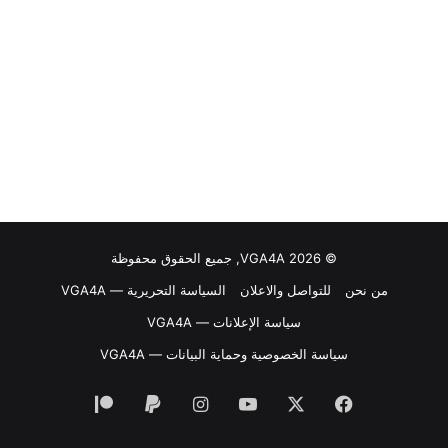
© VGA4A 2026, جميع الحقوق محفوظة
من نحن
للتواصل والاعلان
السياسة التحريرية — VGA4A
سياسة الإعلانات — VGA4A
سياسة الخصوصية وحماية البيانات — VGA4A
فيسبوك
‫X
‫YouTube
انستقرام
‫Patreon