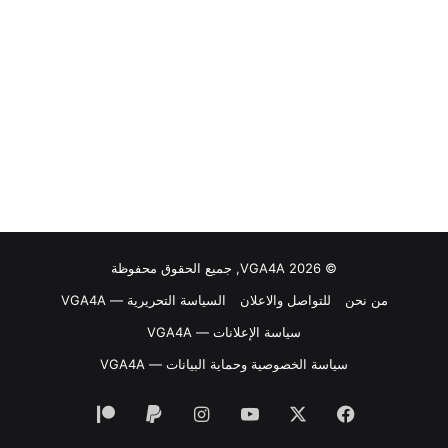
© VGA4A 2026, جميع الحقوق محفوظة
من نحن
للتواصل والاعلان
السياسة التحريرية — VGA4A
سياسة الإعلانات — VGA4A
سياسة الخصوصية وحماية البيانات — VGA4A
فيسبوك
‫X
‫YouTube
انستقرام
‫Patreon