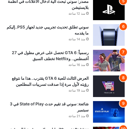
مصدر: سوني تبحث آلية ادخال الاعلانات في أنظمة
بلايستيشن
منذ 12 ساعة
سوني تطلق تحديث تجريبي جديد لجهاز PS5..إليكم
ما يقدمه
منذ 14 ساعة
رسمياً: GTA 6 تحصل على عرض مطول في 27
أغسطس.. وNetflix تخطف السبق
منذ 16 ساعة
العرض الثالث للعبة GTA 6 يقترب.. هذا ما نتوقع
رؤيته لأول مرة إذا صدقت تسريبات المطلعين
منذ 19 ساعة
شائعة: سوني قد تقيم حدث State of Play في 3
سبتمبر
منذ 21 ساعة