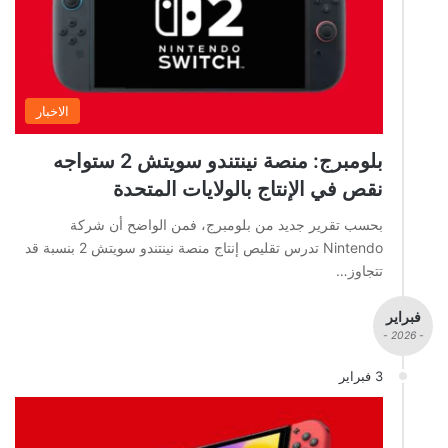
الاخبار
بلومبرج: منصة نينتندو سويتش 2 ستواجه
نقص في الإنتاج بالولايات المتحدة
بحسب تقرير جديد من بلومبرج، فمن الواضح أن شركة
Nintendo تدرس تقليص إنتاج منصة نينتندو سويتش 2 بنسبة قد
تتجاوز…
فبراير
- 2026 -
3 فبراير