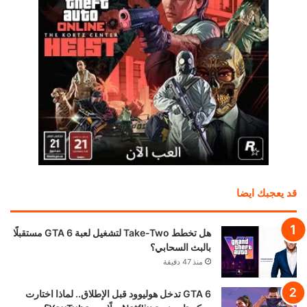
قد يعجبك ايضا
هل تخطط Take-Two لتشغيل لعبة GTA 6 مستقبلًا
بالبث السحابي؟
منذ 47 دقيقة
GTA 6 تدخل هوليوود قبل الإطلاق.. لماذا اختارت