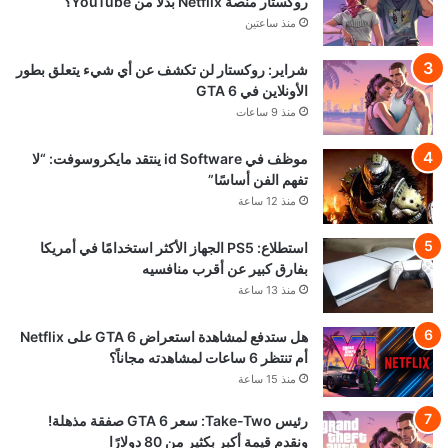
روكستار منصة Netflix بدلًا من YouTube؟
منذ ساعتين
شراير: روكستار لن تكشف عن أي شيء يتعلق بطور
الأونلاين في GTA 6
منذ 9 ساعات
موظف في id Software ينتقد مايكروسوفت: “لا
تفهم الفن أساسًا”
منذ 12 ساعة
استطلاع: PS5 الجهاز الأكثر استخدامًا في أمريكا
بفارق كبير عن أقرب منافسيه
منذ 13 ساعة
هل ستدفع لمشاهدة استعراض GTA 6 على Netflix
أم تنتظر 6 ساعات لمشاهدته مجاناً؟
منذ 15 ساعة
رئيس Take-Two: سعر GTA 6 صفقة مذهلة!
ونقدم قيمة أكبر بكثير من 80 دولارًا