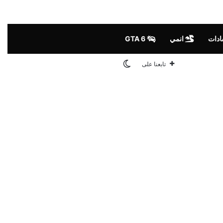
ادات
انمي
GTA 6
الوضع المظلم
تابعنا على