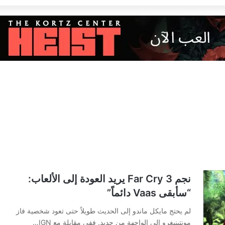
نجم Far Cry 3 يريد العودة إلى الألعاب:
“سأبقى Vaas دائماً”
لم يحتج مايكل ماندو إلى الحديث طويلاً حتى تعود شخصية فاز
مونتينيغرو إلى الواجهة من جديد. ففي مقابلة مع IGN…