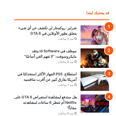
قد يعجبك ايضا
شراير: روكستار لن تكشف عن أي شيء
يتعلق بطور الأونلاين في GTA 6
منذ 3 ساعات
موظف في id Software ينتقد
مايكروسوفت: “لا تفهم الفن أساسًا”
منذ 6 ساعات
استطلاع: PS5 الجهاز الأكثر استخدامًا في
أمريكا بفارق كبير عن أقرب منافسيه
منذ 7 ساعات
هل ستدفع لمشاهدة استعراض GTA 6 على
Netflix أم تنتظر 6 ساعات لمشاهدته
مجاناً؟
منذ 9 ساعات