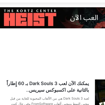
يمكنك الآن لعب Dark Souls 3 بـ 60 إِطاراً
بالثانية على اكسبوكس سيريس..
لعبة Dark Souls 3 هي من الألعاب المحبوبة للغاية من قبل
محبي النمط ومحبي ألعاب FromSoftware وفي حال كنت