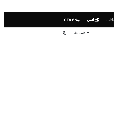
ادات
انمي
GTA 6
الوضع المظلم
تابعنا على