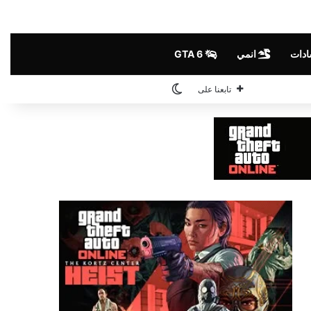
ادات
انمي
GTA 6
الوضع المظلم
تابعنا على