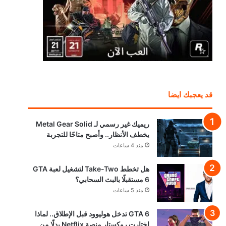
قد يعجبك ايضا
ريميك غير رسمي لـ Metal Gear Solid
يخطف الأنظار.. وأصبح متاحًا للتجربة
منذ 4 ساعات
هل تخطط Take-Two لتشغيل لعبة GTA
6 مستقبلًا بالبث السحابي؟
منذ 5 ساعات
GTA 6 تدخل هوليوود قبل الإطلاق.. لماذا
اختارت روكستار منصة Netflix بدلًا من