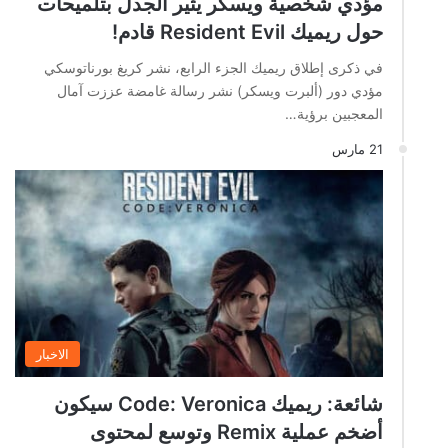
مؤدي شخصية ويسكر يثير الجدل بتلميحات
حول ريميك Resident Evil قادم!
في ذكرى إطلاق ريميك الجزء الرابع، نشر كريغ بورناتوسكي
مؤدي دور (ألبرت ويسكر) نشر رسالة غامضة عززت آمال
المعجبين برؤية…
21 مارس
الاخبار
شائعة: ريميك Code: Veronica سيكون
أضخم عملية Remix وتوسع لمحتوى