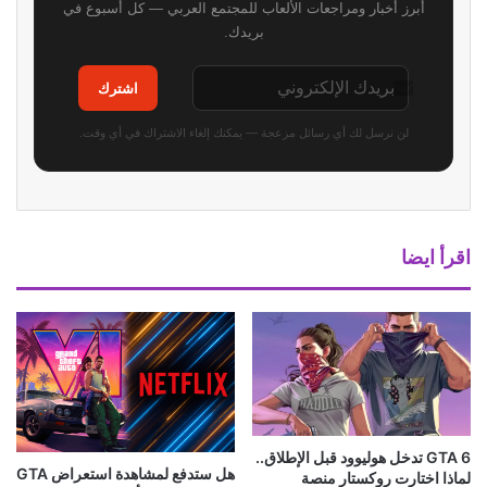
أبرز أخبار ومراجعات الألعاب للمجتمع العربي — كل أسبوع في
بريدك.
اشترك
لن نرسل لك أي رسائل مزعجة — يمكنك إلغاء الاشتراك في أي وقت.
اقرأ ايضا
GTA 6 تدخل هوليوود قبل الإطلاق..
هل ستدفع لمشاهدة استعراض GTA
لماذا اختارت روكستار منصة