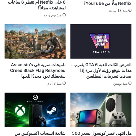
6 على Netflix أم تنتظر 6 ساعات
Netflix بدلًا من YouTube؟
لمشاهدته مجاناً؟
منذ 13 ساعة
منذ يوم واحد
العرض الثالث للعبة GTA 6 يقترب..
تلميحات سرية في Assassin’s
هذا ما نتوقع رؤيته لأول مرة إذا
Creed Black Flag Resynced
صدقت تسريبات المطلعين
ستجعلك تعود مجددًا للعبها
منذ يومين
منذ 3 أيام
هل انتهى عصر كونسول بسعر 500
شائعة انسحاب اكسبوكس من