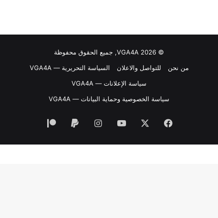
© VGA4A 2026, جميع الحقوق محفوظة
من نحن
للتواصل والاعلان
السياسة التحريرية — VGA4A
سياسة الإعلانات — VGA4A
سياسة الخصوصية وحماية البيانات — VGA4A
فيسبوك
‫X
‫YouTube
انستقرام
‫Patreon