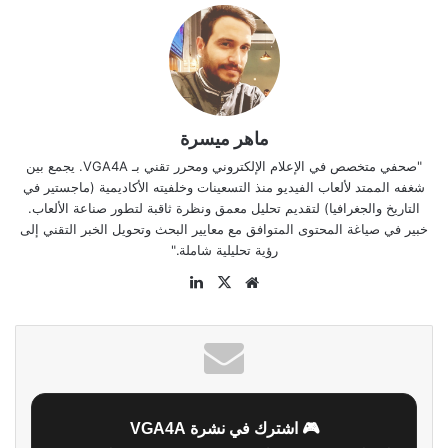
ماهر ميسرة
"صحفي متخصص في الإعلام الإلكتروني ومحرر تقني بـ VGA4A. يجمع بين
شغفه الممتد لألعاب الفيديو منذ التسعينات وخلفيته الأكاديمية (ماجستير في
التاريخ والجغرافيا) لتقديم تحليل معمق ونظرة ثاقبة لتطور صناعة الألعاب.
خبير في صياغة المحتوى المتوافق مع معايير البحث وتحويل الخبر التقني إلى
رؤية تحليلية شاملة."
موقع
‫X
لينكدإن
الويب
🎮 اشترك في نشرة VGA4A