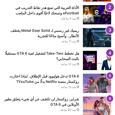
الأداة العربية التي تمنع هدر نقاط التدريب في
eFootball وتمنحك لاعبًا أقوى داخل الملعب
منذ 5 ساعات
ريميك غير رسمي لـ Metal Gear Solid يخطف
الأنظار.. وأصبح متاحًا للتجربة
منذ 11 ساعة
هل تخطط Take-Two لتشغيل لعبة GTA 6 مستقبلًا
بالبث السحابي؟
منذ 12 ساعة
GTA 6 تدخل هوليوود قبل الإطلاق.. لماذا اختارت
روكستار منصة Netflix بدلًا من YouTube؟
منذ 13 ساعة
شراير: روكستار لن تكشف عن أي شيء يتعلق بطور
الأونلاين في GTA 6
منذ 20 ساعة