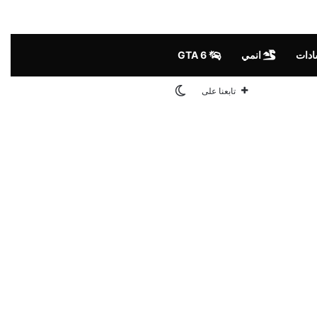
ادات
انمي
GTA 6
الوضع المظلم
تابعنا على