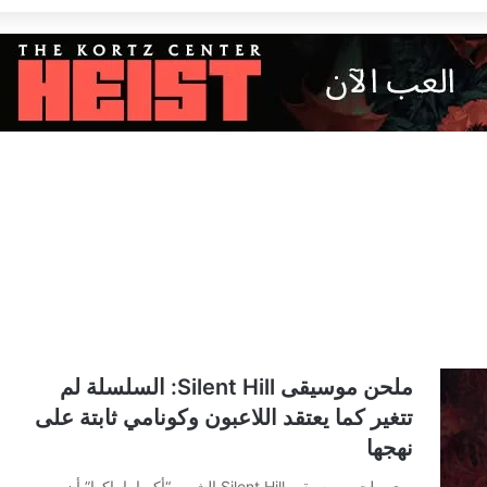
ملحن موسيقى Silent Hill: السلسلة لم
تتغير كما يعتقد اللاعبون وكونامي ثابتة على
نهجها
يرى ملحن موسيقى Silent Hill الشهير “أكيرا ياماكوا” أن