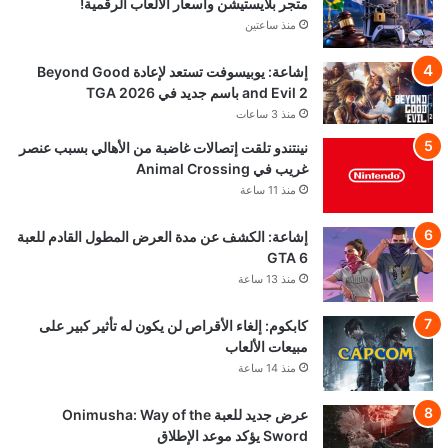
متجر بلايستيشن وأسعار الألعاب الرقمية!
منذ ساعتين
إشاعة: يوبيسوفت تستعد لإعادة Beyond Good
and Evil 2 باسم جديد في TGA 2026
منذ 3 ساعات
نينتندو تلقت إتصالات غاضبة من الأهالي بسبب عنصر
غريب في Animal Crossing
منذ 11 ساعة
إشاعة: الكشف عن مدة العرض المطول القادم للعبة
GTA 6
منذ 13 ساعة
كابكوم: إلغاء الأقراص لن يكون له تأثير كبير على
مبيعات الألعاب
منذ 14 ساعة
عرض جديد للعبة Onimusha: Way of the
Sword يؤكد موعد الإطلاق