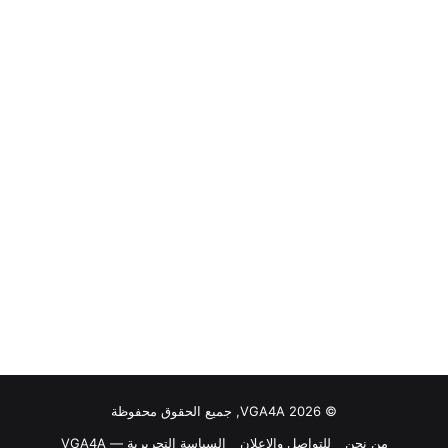
© VGA4A 2026, جميع الحقوق محفوظة
من نحن
للتواصل والاعلان
السياسة التحريرية — VGA4A