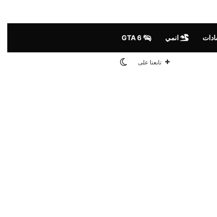
ادات
انمي
GTA 6
الوضع المظلم
تابعنا على