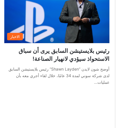
الاخبار
رئيس بلايستيشن السابق يرى أن سباق
الاستحواذ سيؤدي لانهيار الصناعة!
أوضح شون لايدن “Shawn Layden” رئيس بلايستيشن السابق
لدى شركة سوني لمدة 34 عامًا، خلال لقاء أجري معه بأن
عمليات…