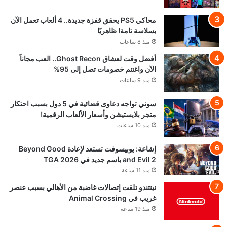
محاكي PS5 يحقق قفزة جديدة.. 4 ألعاب تعمل الآن
بسلاسة تامة! ظاهريًا
منذ 8 ساعات
أفضل وقت لعشاق Ghost Recon.. العب مجاناً
الآن واغتنم خصومات تصل إلى 95%
منذ 9 ساعات
سوني تواجه دعاوى قضائية في 5 دول بسبب احتكار
متجر بلايستيشن وأسعار الألعاب الرقمية!
منذ 10 ساعات
إشاعة: يوبيسوفت تستعد لإعادة Beyond Good
and Evil 2 باسم جديد في TGA 2026
منذ 11 ساعة
نينتندو تلقت إتصالات غاضبة من الأهالي بسبب عنصر
غريب في Animal Crossing
منذ 19 ساعة