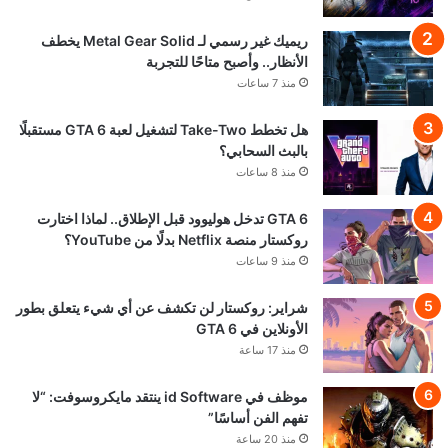
ريميك غير رسمي لـ Metal Gear Solid يخطف
الأنظار.. وأصبح متاحًا للتجربة
منذ 7 ساعات
هل تخطط Take-Two لتشغيل لعبة GTA 6 مستقبلًا
بالبث السحابي؟
منذ 8 ساعات
GTA 6 تدخل هوليوود قبل الإطلاق.. لماذا اختارت
روكستار منصة Netflix بدلًا من YouTube؟
منذ 9 ساعات
شراير: روكستار لن تكشف عن أي شيء يتعلق بطور
الأونلاين في GTA 6
منذ 17 ساعة
موظف في id Software ينتقد مايكروسوفت: “لا
تفهم الفن أساسًا”
منذ 20 ساعة