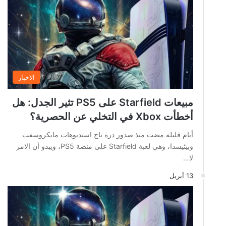
الاخبار
مبيعات Starfield على PS5 تثير الجدل: هل
أخطأت Xbox في التخلي عن الحصرية؟
أيام قليلة مضت منذ صدور درة تاج استديوهات مايكروسفت
وبيثيسدا، وهي لعبة Starfield على منصة PS5، ويبدو أن الامر
لا…
13 أبريل