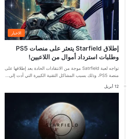
الاخبار
إطلاق Starfield يتعثر على منصات PS5
وطلبات استرداد أموال من اللاعبين!
تواجه لعبة Satrfield موجة من الانتقادات الحادة بعد إطلاقها على
منصة PS5، وذلك بسبب المشاكل التقنية الكبيرة التي أدت إلى…
12 أبريل