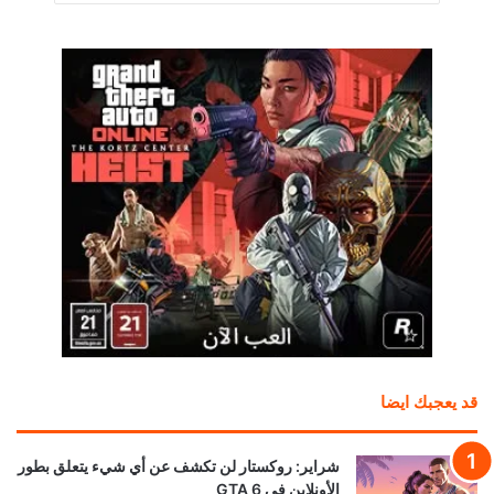
قد يعجبك ايضا
شراير: روكستار لن تكشف عن أي شيء يتعلق بطور
الأونلاين في GTA 6