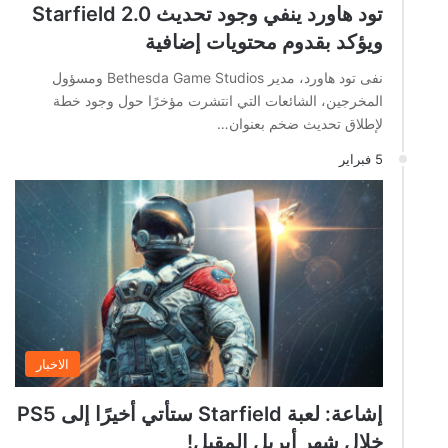
تود هاورد ينفي وجود تحديث Starfield 2.0
ويؤكد بقدوم محتويات إضافية
نفى تود هاورد، مدير Bethesda Game Studios ومسؤول
المخرجين، الشائعات التي انتشرت مؤخرًا حول وجود خطة
لإطلاق تحديث ضخم بعنوان…
5 فبراير
الاخبار
إشاعة: لعبة Starfield ستأتي أخيرًا إلى PS5
خلال شهر أبريل المقبل!