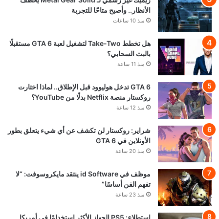
الأنظار.. وأصبح متاحًا للتجربة
منذ 10 ساعات
هل تخطط Take-Two لتشغيل لعبة GTA 6 مستقبلًا
بالبث السحابي؟
منذ 11 ساعة
GTA 6 تدخل هوليوود قبل الإطلاق.. لماذا اختارت
روكستار منصة Netflix بدلًا من YouTube؟
منذ 12 ساعة
شراير: روكستار لن تكشف عن أي شيء يتعلق بطور
الأونلاين في GTA 6
منذ 20 ساعة
موظف في id Software ينتقد مايكروسوفت: “لا
تفهم الفن أساسًا”
منذ 23 ساعة
استطلاع: PS5 الجهاز الأكثر استخدامًا في أمريكا