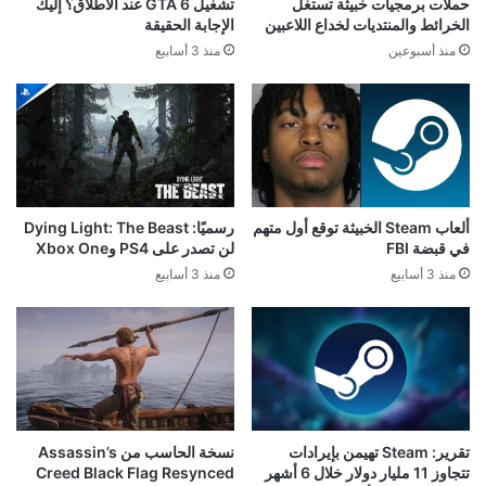
حملات برمجيات خبيثة تستغل
تشغيل GTA 6 عند الاطلاق؟ إليك
الخرائط والمنتديات لخداع اللاعبين
الإجابة الحقيقة
منذ أسبوعين
منذ 3 أسابيع
ألعاب Steam الخبيثة توقع أول متهم
رسميًا: Dying Light: The Beast
في قبضة FBI
لن تصدر على PS4 وXbox One
منذ 3 أسابيع
منذ 3 أسابيع
تقرير: Steam تهيمن بإيرادات
نسخة الحاسب من Assassin’s
تتجاوز 11 مليار دولار خلال 6 أشهر
Creed Black Flag Resynced