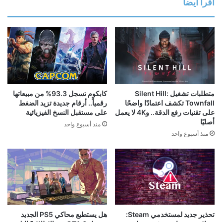
اقرأ ايضا
متطلبات تشغيل Silent Hill:
كابكوم تسجل 93.3% من مبيعاتها
Townfall تكشف اعتمادًا واضحًا
رقمياً.. أرقام جديدة تزيد الضغط
على تقنيات رفع الدقة.. و4K لا يعمل
على مستقبل النسخ الفيزيائية
أصليًا
منذ أسبوع واحد
منذ أسبوع واحد
تحذير جديد لمستخدمي Steam:
هل يستطيع محاكي PS5 الجديد