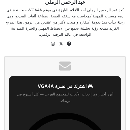
عبد الرحمن الرملي
يُعد عبد الرحمن الرملي أحد الأقلام البارزة في موقع VGA4A، حيث نجح في
دمج مسيرته المهنية كمحاسب مع شغفه العميق بصناعة ألعاب الفيديو، وهي
رحلة بدأت منذ نعومة أظفاره وامتدت لأكثر من عقدين من الزمن. هذا المزيج
الفريد يمنحه رؤية تحليلية تجمع بين الانضباط المهني والخبرة الميدانية
الواسعة في عالم الترفيه الرقمي.
‫X
فيسبوك
انستقرام
موقع
الويب
🎮 اشترك في نشرة VGA4A
أبرز أخبار ومراجعات الألعاب للمجتمع العربي — كل أسبوع في
بريدك.