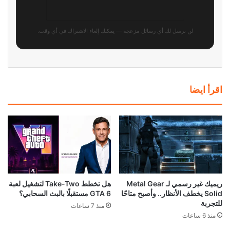
استطلاع: PS5 الجهاز الأكثر
رئيس Take-Two: سعر GTA 6
استخدامًا في أمريكا بفارق كبير عن
صفقة مذهلة! ونقدم قيمة أكبر بكثير
أقرب منافسيه
من 80 دولارًا
منذ 19 ساعة
منذ 22 ساعة
ناشر GTA 6 شركة Take-Two
رئيس Take-Two: طلبات GTA 6
تحسم موقفها: المستقبل للألعاب
المسبقة فاقت كل التوقعات.. لكننا
الرقمية وليس للأقراص
لا نعلن الانتصار بعد