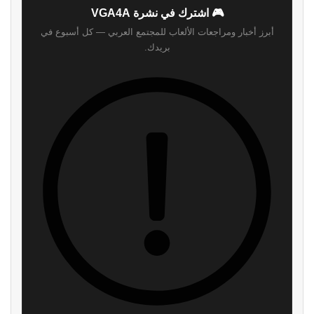
موقع
‫X
لينكدإن
الويب
🎮 اشترك في نشرة VGA4A
أبرز أخبار ومراجعات الألعاب للمجتمع العربي — كل أسبوع في
بريدك.
اشترك
لن نرسل لك أي رسائل مزعجة — يمكنك إلغاء الاشتراك في أي وقت.
اقرأ ايضا