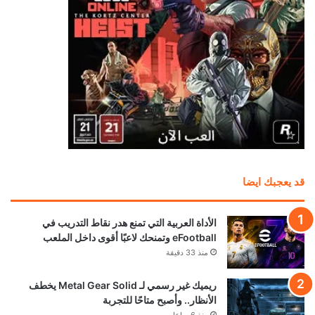
شراير: روكستار لن تكشف عن أي شيء يتعلق بطور
الأونلاين في GTA 6
منذ 15 ساعة
موظف في id Software ينتقد مايكروسوفت: “لا
تفهم الفن أساسًا”
منذ 18 ساعة
استطلاع: PS5 الجهاز الأكثر استخدامًا في أمريكا
بفارق كبير عن أقرب منافسيه
منذ 19 ساعة
هل ستدفع لمشاهدة استعراض GTA 6 على Netflix
أم تنتظر 6 ساعات لمشاهدته مجاناً؟
منذ 21 ساعة
رئيس Take-Two: سعر GTA 6 صفقة مذهلة!
ونقدم قيمة أكبر بكثير من 80 دولارًا
منذ 22 ساعة