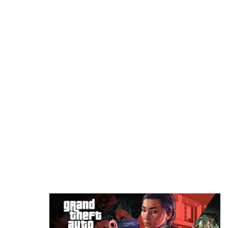
قد يعجبك ايضا
الأداة العربية التي تمنع هدر نقاط التدريب في
eFootball وتمنحك لاعبًا أقوى داخل الملعب
منذ 33 دقيقة
ريميك غير رسمي لـ Metal Gear Solid يخطف
الأنظار.. وأصبح متاحًا للتجربة
منذ 6 ساعات
هل تخطط Take-Two لتشغيل لعبة GTA 6 مستقبلًا
بالبث السحابي؟
منذ 7 ساعات
GTA 6 تدخل هوليوود قبل الإطلاق.. لماذا اختارت
روكستار منصة Netflix بدلًا من YouTube؟
منذ 8 ساعات