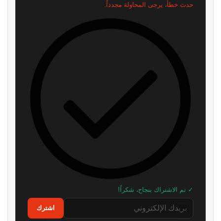
ريميك غير رسمي لـ Metal Gear
هل تخطط Take-Two لتشغيل لعبة
Solid يخطف الأنظار.. وأصبح متاحًا
GTA 6 مستقبلًا بالبث السحابي؟
للتجربة
منذ 7 ساعات
منذ 6 ساعات
شراير: روكستار لن تكشف عن أي
موظف في id Software ينتقد
شيء يتعلق بطور الأونلاين في GTA
مايكروسوفت: “لا تفهم الفن
6
أساسًا”
منذ 15 ساعة
منذ 18 ساعة