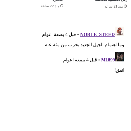
قد يعجبك ايضا
GTA 6 تدخل هوليوود قبل الإطلاق.. لماذا اختارت
روكستار منصة Netflix بدلًا من YouTube؟
منذ 29 دقيقة
شراير: روكستار لن تكشف عن أي شيء يتعلق بطور
الأونلاين في GTA 6
منذ 8 ساعات