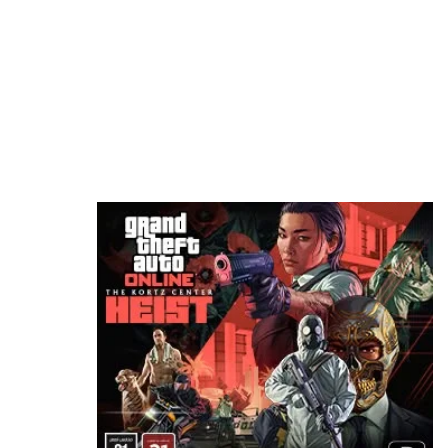
موظف في id Software ينتقد مايكروسوفت: “لا
تفهم الفن أساسًا”
منذ 11 ساعة
استطلاع: PS5 الجهاز الأكثر استخدامًا في أمريكا
بفارق كبير عن أقرب منافسيه
منذ 11 ساعة
هل ستدفع لمشاهدة استعراض GTA 6 على Netflix
أم تنتظر 6 ساعات لمشاهدته مجاناً؟
منذ 13 ساعة
رئيس Take-Two: سعر GTA 6 صفقة مذهلة!
ونقدم قيمة أكبر بكثير من 80 دولارًا
منذ 14 ساعة
ناشر GTA 6 شركة Take-Two تحسم موقفها:
المستقبل للألعاب الرقمية وليس للأقراص
منذ 14 ساعة