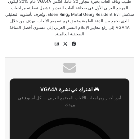
زكريا احمد
طبيب وناقد ألعاب بخبرة تتجاوز 20 عاماً، أسّس VGA4A عام 2015 ليكون
المرجع العربي الأول في صحافة ألعاب الفيديو. تشمل تغطيته مراجعات
سلاسل Resident Evil وMetal Gear وElden Ring، ويُعرف بأسلوبه التحليلي
الذي يجمع بين الدقة العلمية وعمق فهم تصميم الألعاب. يهدف من خلال
VGA4A إلى رفع معايير الإعلام التقني العربي إلى مستوى أفضل المنافذ
الصحفية العالمية.
موقع
‫X
فيسبوك
انستقرام
الويب
🎮 اشترك في نشرة VGA4A
أبرز أخبار ومراجعات الألعاب للمجتمع العربي — كل أسبوع في
بريدك.