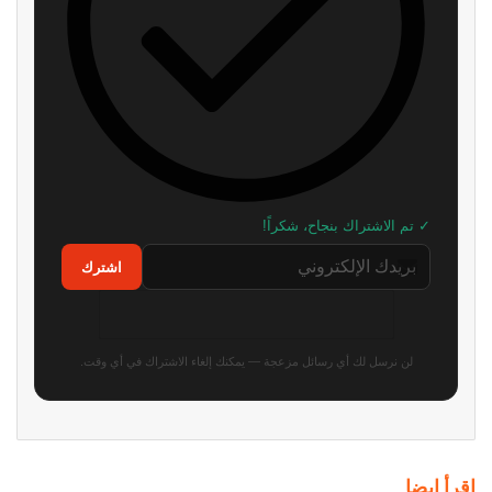
استطلاع: PS5 الجهاز الأكثر
رئيس Take-Two: سعر GTA 6
استخدامًا في أمريكا بفارق كبير عن
صفقة مذهلة! ونقدم قيمة أكبر بكثير
أقرب منافسيه
من 80 دولارًا
منذ 11 ساعة
منذ 14 ساعة
ناشر GTA 6 شركة Take-Two
رئيس Take-Two: طلبات GTA 6
تحسم موقفها: المستقبل للألعاب
المسبقة فاقت كل التوقعات.. لكننا
الرقمية وليس للأقراص
لا نعلن الانتصار بعد
منذ 14 ساعة
منذ 17 ساعة