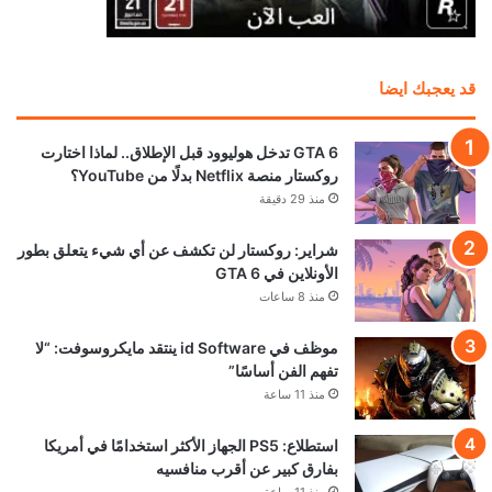
رئيس Take-Two: طلبات GTA 6 المسبقة فاقت
كل التوقعات.. لكننا لا نعلن الانتصار بعد
منذ 17 ساعة
بعد سنوات في البورصة.. Devolver Digital تخطط
للعودة إلى الملكية الخاصة
منذ 21 ساعة
محاكي PS5 يحقق قفزة جديدة.. 4 ألعاب تعمل الآن
بسلاسة تامة! ظاهريًا
منذ 22 ساعة
تحميل المزيد