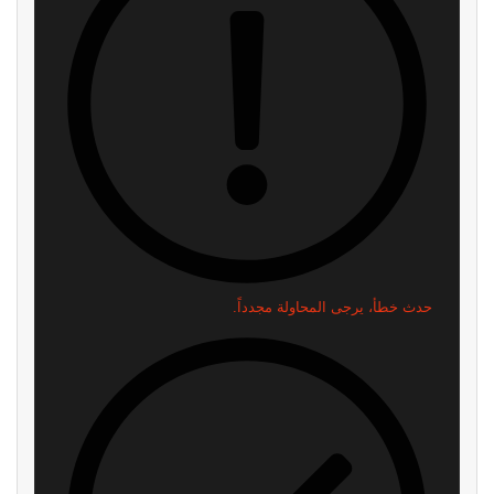
اشترك
لن نرسل لك أي رسائل مزعجة — يمكنك إلغاء الاشتراك في أي وقت.
اقرأ ايضا
شراير: روكستار لن تكشف عن أي
موظف في id Software ينتقد
شيء يتعلق بطور الأونلاين في GTA
مايكروسوفت: “لا تفهم الفن
6
أساسًا”
منذ 8 ساعات
منذ 11 ساعة