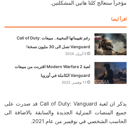
ومع ذلك، فقد أشار الناشر إلى أن لعبة
Call of Duty:
Modern Warfare II
التي تم الكشف عنها بشكل جزئ
مؤخراً ستعالج كلتا هاتين المشكلتين.
اقرأ ايضا
رغم تقييماتها المخيبة.. مبيعات Call of Duty:
Vanguard تصل الى 30 مليون نسخة!
5 أبريل، 2024
لعبة Modern Warfare 2 اقتربت من مبيعات
Vanguard الكاملة في أوروبا
11 نوفمبر، 2022
يذكر ان لعبة Call of Duty: Vanguard قد صدرت على