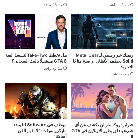
منذ 13 ساعة
منذ 16 ساعة
ريميك غير رسمي لـ Metal Gear
هل تخطط Take-Two لتشغيل لعبة
Solid يخطف الأنظار.. وأصبح متاحًا
GTA 6 مستقبلًا بالبث السحابي؟
للتجربة
منذ يوم واحد
منذ يوم واحد
شراير: روكستار لن تكشف عن أي
موظف في id Software ينتقد
شيء يتعلق بطور الأونلاين في GTA
مايكروسوفت: “لا تفهم الفن
6
أساسًا”