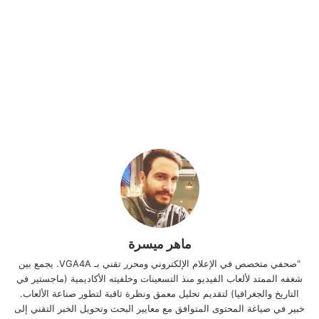
ماهر ميسرة
"صحفي متخصص في الإعلام الإلكتروني ومحرر تقني بـ VGA4A. يجمع بين
شغفه الممتد لألعاب الفيديو منذ التسعينات وخلفيته الأكاديمية (ماجستير في
التاريخ والجغرافيا) لتقديم تحليل معمق ونظرة ثاقبة لتطور صناعة الألعاب.
خبير في صياغة المحتوى المتوافق مع معايير البحث وتحويل الخبر التقني إلى