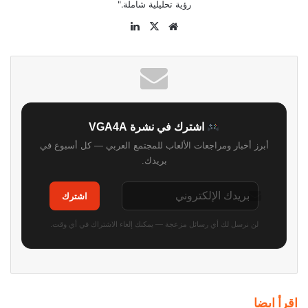
رؤية تحليلية شاملة."
موقع
‫X
لينكدإن
الويب
اشترك في نشرة VGA4A
أبرز أخبار ومراجعات الألعاب للمجتمع العربي — كل أسبوع في
بريدك.
اشترك
لن نرسل لك أي رسائل مزعجة — يمكنك إلغاء الاشتراك في أي وقت.
اقرأ ايضا