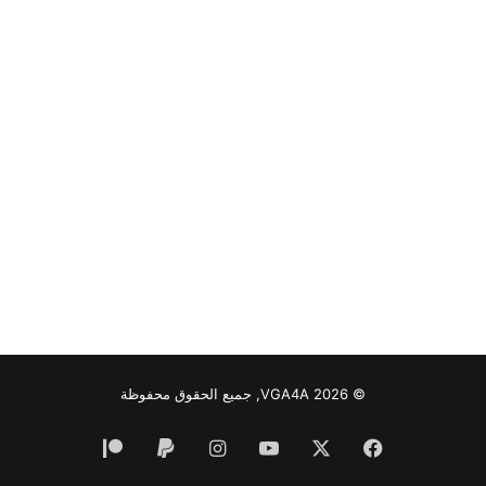
© VGA4A 2026, جميع الحقوق محفوظة
فيسبوك
‫X
‫YouTube
انستقرام
‫Patreon