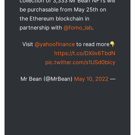
collection of 3,333 Mr Bean NFTs will
be purchasable from May 25th on
the Ethereum blockchain in
partnership with
@fomo_lab
.
Visit
@yahoofinance
to read more
https://t.co/DXilv6TbdN
pic.twitter.com/s1USd0bIcy
May 10, 2022
— Mr Bean (@MrBean)