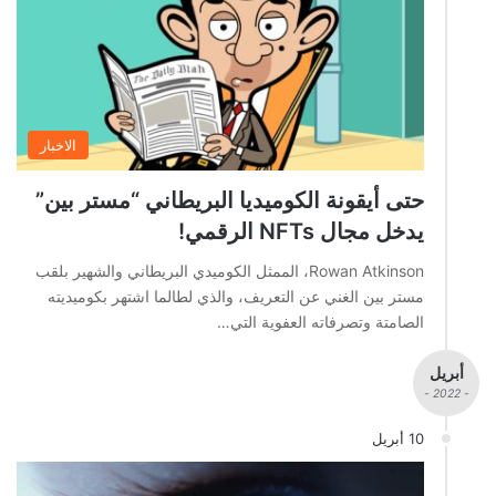
الاخبار
حتى أيقونة الكوميديا البريطاني “مستر بين”
يدخل مجال NFTs الرقمي!
Rowan Atkinson، الممثل الكوميدي البريطاني والشهير بلقب
مستر بين الغني عن التعريف، والذي لطالما اشتهر بكوميديته
الصامتة وتصرفاته العفوية التي…
أبريل
- 2022 -
10 أبريل