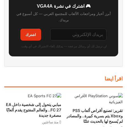
🎮 اشترك في نشرة VGA4A
أبرز أخبار ومراجعات الألعاب للمجتمع العربي — كل أسبوع في
بريدك.
اشترك
لن نرسل لك أي رسائل مزعجة — يمكنك إلغاء الاشتراك في أي وقت.
اقرأ ايضا
مبابي يتحول إلى شخصية داخل EA
FC 27.. والعالم المفتوح يقدم ألعابًا
تقرير: تصنيع أقراص ألعاب PS5
مصغرة جديدة
وXbox يتم بسرية كبيرة.. والمصادر
لم يُسمح لها بالحديث علنًا
منذ ساعتين