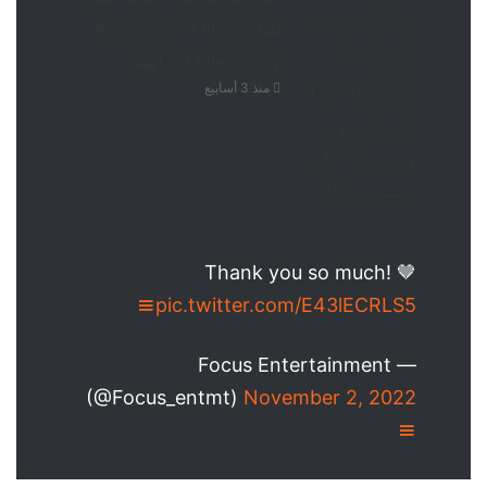
لعبة Resonance: A Plague
Tale Legacy لدى الهيئة
منذ 3 أسابيع
Thank you so much! 🤎
pic.twitter.com/E43lECRLS5
— Focus Entertainment
(@Focus_entmt)
November 2, 2022