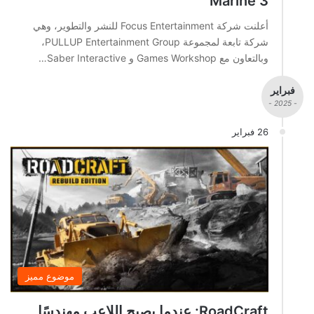
Marine 3
أعلنت شركة Focus Entertainment للنشر والتطوير، وهي
شركة تابعة لمجموعة PULLUP Entertainment Group،
وبالتعاون مع Games Workshop و Saber Interactive…
فبراير
- 2025 -
26 فبراير
موضوع مميز
RoadCraft: عندما يصبح اللاعب مهندسًا