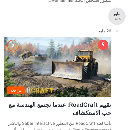
منظور الشخص الثالث Warhammer…
مايو
- 2025 -
26 مايو
مراجعة
تقييم RoadCraft: عندما تجتمع الهندسة مع
حب الاستكشاف
تأتينا لعبة RoadCraft من المطور Saber Interactive والناشر
Focus Entertainment لتقدم تجربة فريدة تتجاوز مفاهيم ألعاب