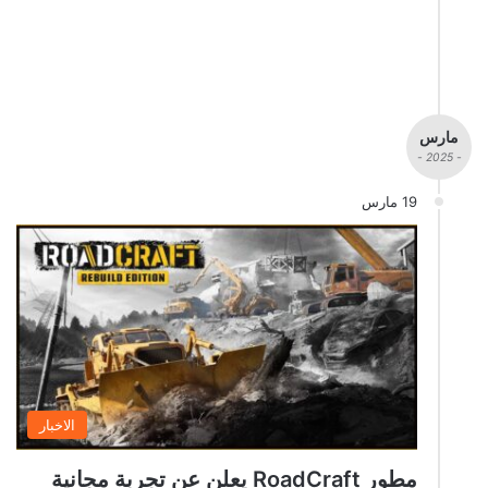
مارس
- 2025 -
19 مارس
الاخبار
مطور RoadCraft يعلن عن تجربة مجانية